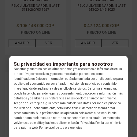
ULYSSE NARDIN
ULYSSE NARDIN
RELOJ ULYSSE NARDIN BLAST
RELOJ ULYSSE NARDIN BLAST
3713-260/03 1267
243-20-3/43 1023
$ 106.148.000 COP
$ 47.124.000 COP
PRECIO ONLINE
PRECIO ONLINE
AÑADIR
VER
AÑADIR
VER
Su privacidad es importante para nosotros
Nosotros y nuestros socios almacenamos y/o accedemos a información en un
dispositivo, como cookies, y procesamos datos personales, como
identificadores únicos e información estándar enviada por un dispositivo para
publicidad y contenido personalizado, medición de publicidad y contenido,
investigación de audiencia y desarrollo de servicios. De forma alternativa,
puede hacer clic para denegar su consentimiento o acceder a información más
detallada y cambiar sus preferencias antes de otorgar su consentimiento.
Tenga en cuenta que algún procesamiento de sus datos personales puede no
requerir de su consentimiento, pero usted tiene el derecho de rechazar tal
procesamiento. Sus preferencias se aplicarán solo a este sitio web. Puede
cambiar sus preferencias o retirar su consentimiento en cualquier momento
volviendo a este sitio y haciendo clic en el botón "Privacidad" en la parte inferior
de la página web. Por favor, elige tus preferencias:
ULYSSE NARDIN
ULYSSE NARDIN