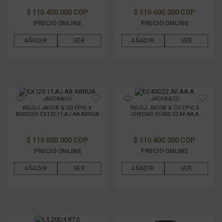
$ 110.400.000 COP
$ 119.600.000 COP
DIÁMETRO
PRECIO ONLINE
PRECIO ONLINE
AÑADIR
VER
AÑADIR
VER
CAJA
TAMAÑO DE CAJAS
JACOB&CO
JACOB&CO
MATERIAL DE LA CAJA
RELOJ JACOB & CO EPIC X
RELOJ JACOB & CO EPIC X
BRIDGES EX120.11.AJ.AA.ABRUA
CHRONO EC400.22.AF.AA.A
MATERIAL DE PULSO
$ 119.600.000 COP
$ 110.400.000 COP
PRECIO ONLINE
PRECIO ONLINE
GÉNERO
AÑADIR
VER
AÑADIR
VER
RESISTENCIA AL AGUA
FILTRAR POR PRECIO