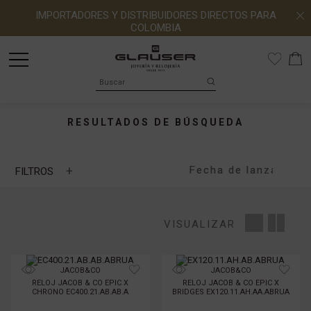
IMPORTADORES Y DISTRIBUIDORES DIRECTOS PARA
¡CELÉBRALO CON GLAUSER!
COLOMBIA
RESULTADOS DE BÚSQUEDA
+
FILTROS
Longines Conquest
MARCA
VISUALIZAR
MOVIMIENTO
JACOB&CO
JACOB&CO
RELOJ JACOB & CO EPIC X
RELOJ JACOB & CO EPIC X
CHRONO EC400.21.AB.AB.A
BRIDGES EX120.11.AH.AA.ABRUA
COLECCIÓN