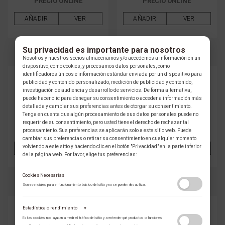
PRECIO ONLINE
PRECIO ONLINE
AÑADIR
VER
AÑADIR
VER
Su privacidad es importante para nosotros
Nosotros y nuestros socios almacenamos y/o accedemos a información en un
dispositivo, como cookies, y procesamos datos personales, como
identificadores únicos e información estándar enviada por un dispositivo para
LONGINES
LONGINES
publicidad y contenido personalizado, medición de publicidad y contenido,
RELOJ LONGINES CONQUEST
RELOJ LONGINES CONQUEST
investigación de audiencia y desarrollo de servicios. De forma alternativa,
L3.720.4.52.9
L3.720.4.02.9
puede hacer clic para denegar su consentimiento o acceder a información más
detallada y cambiar sus preferencias antes de otorgar su consentimiento.
Tenga en cuenta que algún procesamiento de sus datos personales puede no
$ 10.734.000 COP
$ 10.734.000 COP
requerir de su consentimiento, pero usted tiene el derecho de rechazar tal
PRECIO ONLINE
PRECIO ONLINE
procesamiento. Sus preferencias se aplicarán solo a este sitio web. Puede
cambiar sus preferencias o retirar su consentimiento en cualquier momento
volviendo a este sitio y haciendo clic en el botón "Privacidad" en la parte inferior
AÑADIR
VER
AÑADIR
VER
de la página web. Por favor, elige tus preferencias:
Cookies Necesarias
Son esenciales para el funcionamiento básico del sitio y no se pueden desactivar.
LONGINES
LONGINES
Estadística o rendimiento
▼
RELOJ LONGINES CONQUEST
RELOJ LONGINES CONQUES
Estas cookies nos ayudan a medir el tráfico del sitio y a entender qué productos o funciones
CHRONOGRAPH L3.836.4.52.9
L3.430.5.98.9