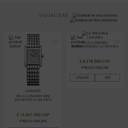
Longines Conquest
MARCA
VISUALIZAR
MOVIMIENTO
LONGINES
RELOJ LONGINES
TAMAÑO DE CAJAS
HYDROCONQUEST L3.769.4.96.6
$ 8.378.000 COP
MATERIAL DE LA CAJA
PRECIO ONLINE
AÑADIR
VER
MATERIAL DE PULSO
LONGINES
GÉNERO
RELOJ LONGINES MINI
DOLCEVITA L5.200.4.87.6
FILTRAR POR PRECIO
$ 14.661.000 COP
PRECIO ONLINE