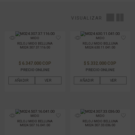
MOVIMIENTO
VISUALIZAR
TAMAÑO DE CAJAS
MIDO
MIDO
RELOJ MIDO BELLUNA
RELOJ MIDO BELLUNA
MATERIAL DE LA CAJA
M024.307.37.116.00
M024.630.11.041.00
MATERIAL DE PULSO
$ 6.347.000 COP
$ 5.332.000 COP
PRECIO ONLINE
PRECIO ONLINE
GÉNERO
AÑADIR
VER
AÑADIR
VER
FILTRAR POR PRECIO
MIDO
MIDO
RELOJ MIDO BELLUNA
RELOJ MIDO BELLUNA
M024.507.16.041.00
M024.307.33.036.00