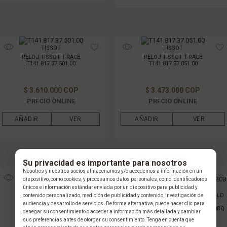
TISSOT
TISSOT
RELOJ TISSOT T-RACE
RELOJ TISSOT T-RACE
T141.817.37.501.00
T141.817.37.051.00
$ 3.610.000 COP
$ 3.473.000 COP
PRECIO ONLINE
PRECIO ONLINE
AÑADIR
VER
AÑADIR
VER
Su privacidad es importante para nosotros
Nosotros y nuestros socios almacenamos y/o accedemos a información en un
dispositivo, como cookies, y procesamos datos personales, como identificadores
NORQAIN
únicos e información estándar enviada por un dispositivo para publicidad y
RELOJ NORQAIN INDEPENDENCE WILD
contenido personalizado, medición de publicidad y contenido, investigación de
ONE
audiencia y desarrollo de servicios. De forma alternativa, puede hacer clic para
NNQ3000QBR2AS/B013/3W1RBR1.20BQ
denegar su consentimiento o acceder a información más detallada y cambiar
sus preferencias antes de otorgar su consentimiento. Tenga en cuenta que