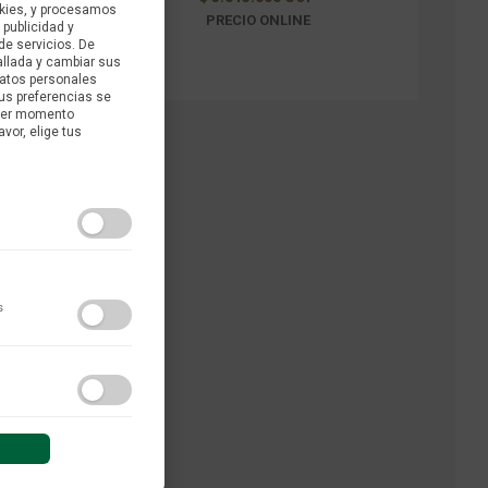
kies, y procesamos
PRECIO ONLINE
 publicidad y
de servicios. De
allada y cambiar sus
datos personales
us preferencias se
uier momento
avor, elige tus
s
do y las interacciones de
 sesión (anonimizadas o
01449