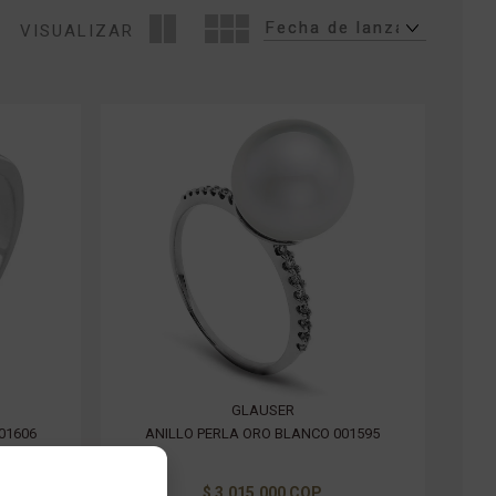
VISUALIZAR
GLAUSER
01606
ANILLO PERLA ORO BLANCO 001595
$ 3.015.000 COP