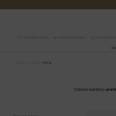
NUESTRAS JOYERÍAS
TARJETAS DE REGALO
CONTÁCTENOS
RO
Home
Joyería
Perla
Conoce nuestros
aret