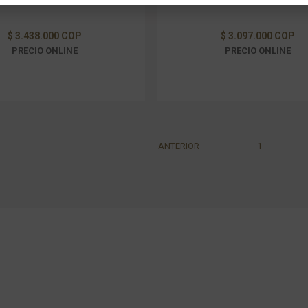
nsibles) y análisis de formularios.
$ 3.438.000 COP
$ 3.097.000 COP
PRECIO ONLINE
PRECIO ONLINE
ANTERIOR
1