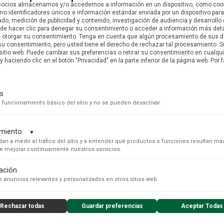
socios almacenamos y/o accedemos a información en un dispositivo, como coo
PRECIO ONLINE
PRECIO ONLINE
o identificadores únicos e información estándar enviada por un dispositivo para
do, medición de publicidad y contenido, investigación de audiencia y desarrollo 
uede hacer clic para denegar su consentimiento o acceder a información más det
e otorgar su consentimiento. Tenga en cuenta que algún procesamiento de sus 
su consentimiento, pero usted tiene el derecho de rechazar tal procesamiento. S
 sitio web. Puede cambiar sus preferencias o retirar su consentimiento en cualq
y haciendo clic en el botón "Privacidad" en la parte inferior de la página web. Por f
s
 funcionamiento básico del sitio y no se pueden desactivar.
dimiento
▼
an a medir el tráfico del sitio y a entender qué productos o funciones resultan má
 de mejorar continuamente nuestros servicios.
tación
s para recopilar datos de uso anónimos, lo que nos permite analizar el rendimiento de nuestro conteni
 anuncios relevantes y personalizados en otros sitios web.
Rechazar todas
Guardar preferencias
Aceptar Todas
GLAUSER
GLAUSER
nzado de la experiencia del usuario (UX), incluyendo mapas de calor, análisis de zona, grabaciones de
 PERLA ORO AMARILLO 001454
ARETES PERLA ORO BLANCO 0