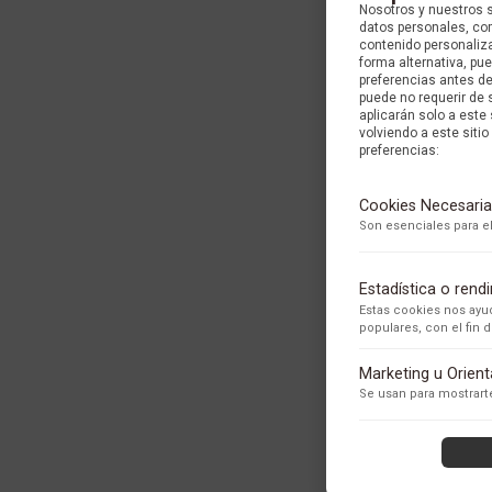
Nosotros y nuestros 
datos personales, com
contenido personaliza
forma alternativa, p
preferencias antes d
puede no requerir de 
aplicarán solo a este
volviendo a este sitio 
preferencias:
Cookies Necesaria
Son esenciales para el
Estadística o ren
Estas cookies nos ayud
populares, con el fin
Adobe Analytics
Marketing u Orien
Utilizamos Adobe Analytic
Se usan para mostrarte
los usuarios.
Política de Privacidad
ContentSquare
Proporciona análisis ava
ARETES