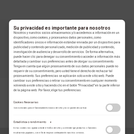
Su privacidad es importante para nosotros
Nosotros y nuestros socios almacenamos y/o accedemos a información en un
dispositivo, como cookies, y procesamos datos personales, como
identificadores únicos e información estándar enviada por un dispositivo para
publicidad y contenido personalizado, medición de publicidad y contenido,
investigación de audiencia y desarrollo de servicios. De forma alternativa,
puede hacer clic para denegar su consentimiento o acceder a información más
detallada y cambiar sus preferencias antes de otorgar su consentimiento.
Tenga en cuenta que algún procesamiento de sus datos personales puede no
requerir de su consentimiento, pero usted tiene el derecho de rechazar tal
procesamiento. Sus preferencias se aplicarán solo a este sitio web. Puede
cambiar sus preferencias o retirar su consentimiento en cualquier momento
volviendo a este sitio y haciendo clic en el botón "Privacidad" en la parte inferior
de la página web. Por favor, elige tus preferencias:
Cookies Necesarias
Son esenciales para el funcionamiento básico del sitio y no se pueden desactivar.
COLECCIÓN
Estadística o rendimiento
▼
Estas cookies nos ayudan a medir el tráfico del sitio y a entender qué productos o funciones
resultan más populares, con el fin de mejorar continuamente nuestros servicios.