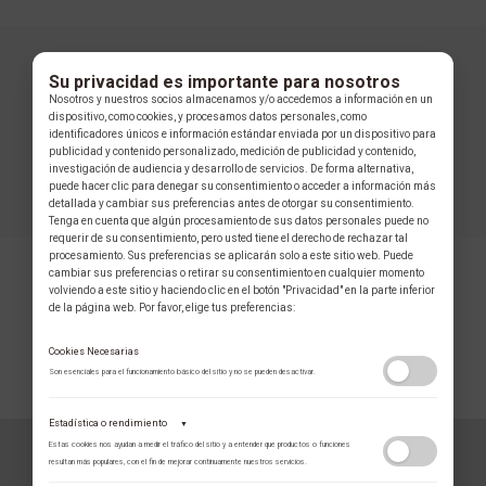
Su privacidad es importante para nosotros
Nosotros y nuestros socios almacenamos y/o accedemos a información en un
dispositivo, como cookies, y procesamos datos personales, como
identificadores únicos e información estándar enviada por un dispositivo para
publicidad y contenido personalizado, medición de publicidad y contenido,
investigación de audiencia y desarrollo de servicios. De forma alternativa,
puede hacer clic para denegar su consentimiento o acceder a información más
detallada y cambiar sus preferencias antes de otorgar su consentimiento.
Tenga en cuenta que algún procesamiento de sus datos personales puede no
requerir de su consentimiento, pero usted tiene el derecho de rechazar tal
procesamiento. Sus preferencias se aplicarán solo a este sitio web. Puede
cambiar sus preferencias o retirar su consentimiento en cualquier momento
volviendo a este sitio y haciendo clic en el botón "Privacidad" en la parte inferior
de la página web. Por favor, elige tus preferencias:
Cookies Necesarias
Son esenciales para el funcionamiento básico del sitio y no se pueden desactivar.
COLECCIÓN
Estadística o rendimiento
▼
Estas cookies nos ayudan a medir el tráfico del sitio y a entender qué productos o funciones
resultan más populares, con el fin de mejorar continuamente nuestros servicios.