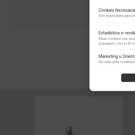
Cookies Necesaria
Son esenciales para el
Estadística o ren
Estas cookies nos ayud
populares, con el fin
Adobe Analytics
Marketing u Orien
Utilizamos Adobe Analytic
Se usan para mostrarte
los usuarios.
Política de Privacidad
ContentSquare
Proporciona análisis ava
con exclusión de datos se
Política de Privacidad