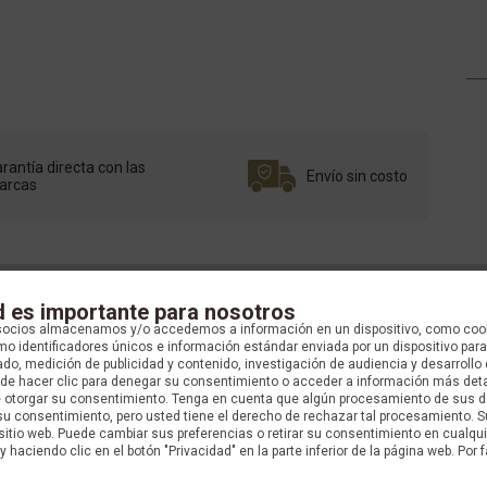
rantía directa con las
Envío sin costo
arcas
d es importante para nosotros
socios almacenamos y/o accedemos a información en un dispositivo, como coo
o identificadores únicos e información estándar enviada por un dispositivo para
do, medición de publicidad y contenido, investigación de audiencia y desarrollo 
uede hacer clic para denegar su consentimiento o acceder a información más det
e otorgar su consentimiento. Tenga en cuenta que algún procesamiento de sus 
su consentimiento, pero usted tiene el derecho de rechazar tal procesamiento. S
 sitio web. Puede cambiar sus preferencias o retirar su consentimiento en cualq
y haciendo clic en el botón "Privacidad" en la parte inferior de la página web. Por f