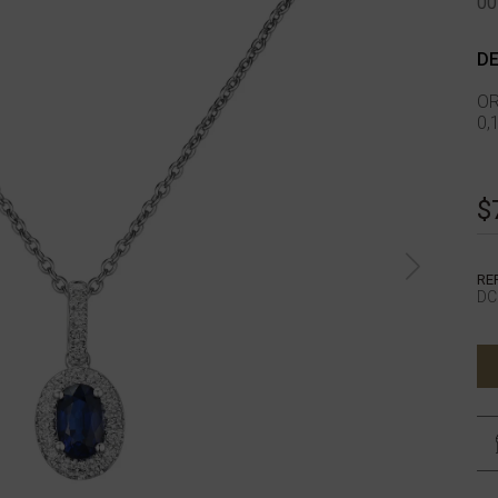
00
DE
OR
0,
$
RE
DC