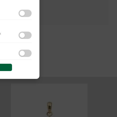
s
do y las interacciones de
 sesión (anonimizadas o