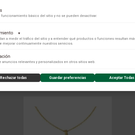
s
 funcionamiento básico del sitio y no se pueden desactivar.
dimiento
▼
an a medir el tráfico del sitio y a entender qué productos o funciones resultan má
 de mejorar continuamente nuestros servicios.
tación
s para recopilar datos de uso anónimos, lo que nos permite analizar el rendimiento de nuestro conteni
 anuncios relevantes y personalizados en otros sitios web.
COLECCIÓN
Rechazar todas
Guardar preferencias
Aceptar Todas
nzado de la experiencia del usuario (UX), incluyendo mapas de calor, análisis de zona, grabaciones de
nsibles) y análisis de formularios.