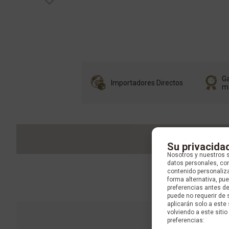
Ga
Importadores Directos
m
Su privacida
Nosotros y nuestros 
datos personales, com
contenido personaliza
forma alternativa, p
preferencias antes d
puede no requerir de 
aplicarán solo a este
volviendo a este sitio 
preferencias: