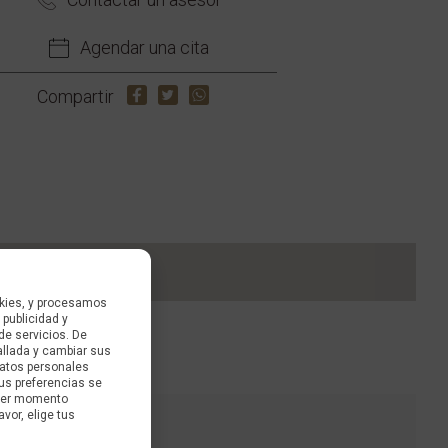
Agendar una cita
Compartir
kies, y procesamos
 publicidad y
de servicios. De
allada y cambiar sus
datos personales
us preferencias se
uier momento
avor, elige tus