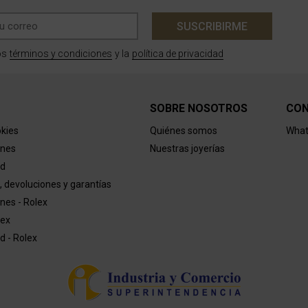
SUSCRIBIRME
términos y condiciones
política de privacidad
os
y la
SOBRE NOSOTROS
CO
okies
Quiénes somos
What
ones
Nuestras joyerías
ad
, devoluciones y garantías
nes - Rolex
lex
ad - Rolex