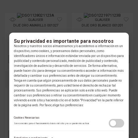
GLAUSER
GLAUSER
DIJE ORO AMARILLO 001327
DIJE ORO BLANCO 001201
Su privacidad es importante para nosotros
$ 805.000 COP
$ 874.000 COP
Nosotros y nuestros socios almacenamos y/o accedemos a información en un
PRECIO ONLINE
PRECIO ONLINE
dispositivo, como cookies, y procesamos datos personales, como
identificadores únicos e información estándar enviada por un dispositivo para
AÑADIR
VER
AÑADIR
VER
publicidad y contenido personalizado, medición de publicidad y contenido,
investigación de audiencia y desarrollo de servicios. De forma alternativa,
puede hacer clic para denegar su consentimiento o acceder a información más
detallada y cambiar sus preferencias antes de otorgar su consentimiento.
Tenga en cuenta que algún procesamiento de sus datos personales puede no
requerir de su consentimiento, pero usted tiene el derecho de rechazar tal
procesamiento. Sus preferencias se aplicarán solo a este sitio web. Puede
GLAUSER
VIANNA
cambiar sus preferencias o retirar su consentimiento en cualquier momento
volviendo a este sitio y haciendo clic en el botón "Privacidad" en la parte inferior
DIJE ORO AMARILLO 001262
DIJE AMATISTA ORO AMARILLO
001134
de la página web. Por favor, elige tus preferencias:
$ 444.000 COP
Cookies Necesarias
$ 1.875.000 COP
PRECIO ONLINE
Son esenciales para el funcionamiento básico del sitio y no se pueden desactivar.
PRECIO ONLINE
AÑADIR
VER
Estadística o rendimiento