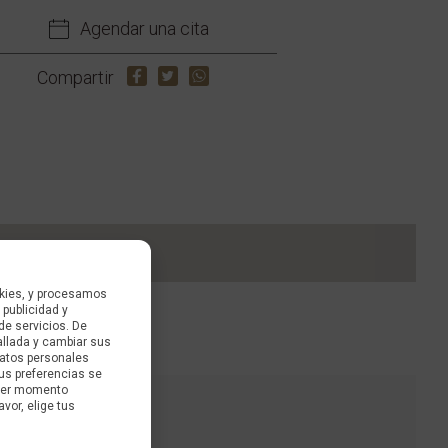
Agendar una cita
Compartir
kies, y procesamos
 publicidad y
de servicios. De
allada y cambiar sus
datos personales
us preferencias se
uier momento
avor, elige tus