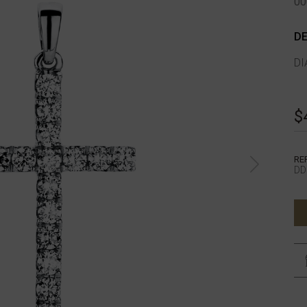
00
DE
DI
$
RE
DD