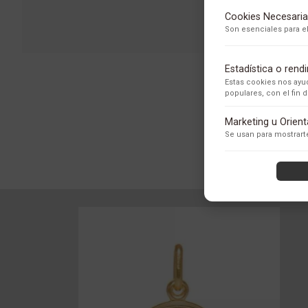
Cookies Necesaria
Son esenciales para el
Estadística o ren
Estas cookies nos ayud
populares, con el fin
Adobe Analytics
Marketing u Orien
Utilizamos Adobe Analytic
Se usan para mostrarte
los usuarios.
Política de Privacidad
ContentSquare
Proporciona análisis ava
con exclusión de datos se
Política de Privacidad