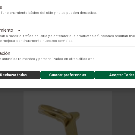
s
 funcionamiento básico del sitio y no se pueden desactivar.
dimiento
▼
an a medir el tráfico del sitio y a entender qué productos o funciones resultan má
 de mejorar continuamente nuestros servicios.
tación
s para recopilar datos de uso anónimos, lo que nos permite analizar el rendimiento de nuestro conteni
 anuncios relevantes y personalizados en otros sitios web.
COLECCIÓN
Rechazar todas
Guardar preferencias
Aceptar Todas
nzado de la experiencia del usuario (UX), incluyendo mapas de calor, análisis de zona, grabaciones de
nsibles) y análisis de formularios.