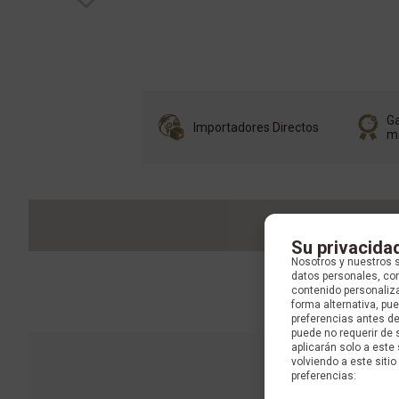
Ga
Importadores Directos
m
Su privacida
Nosotros y nuestros 
datos personales, com
contenido personaliza
forma alternativa, p
preferencias antes d
puede no requerir de 
aplicarán solo a este
volviendo a este sitio 
preferencias: