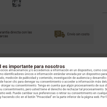
rantía directa con las
Envío sin costo
arcas
d es importante para nosotros
socios almacenamos y/o accedemos a información en un dispositivo, como coo
o identificadores únicos e información estándar enviada por un dispositivo para
do, medición de publicidad y contenido, investigación de audiencia y desarrollo 
uede hacer clic para denegar su consentimiento o acceder a información más det
e otorgar su consentimiento. Tenga en cuenta que algún procesamiento de sus 
su consentimiento, pero usted tiene el derecho de rechazar tal procesamiento. S
 sitio web. Puede cambiar sus preferencias o retirar su consentimiento en cualq
y haciendo clic en el botón "Privacidad" en la parte inferior de la página web. Por f