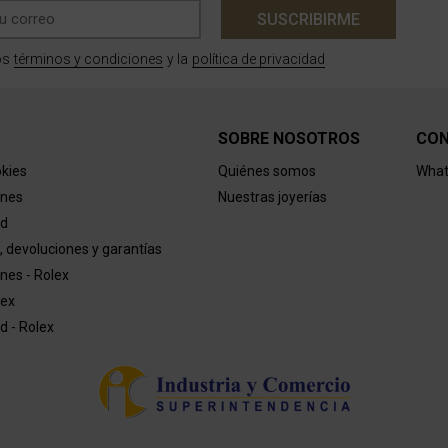
SUSCRIBIRME
términos y condiciones
política de privacidad
os
y la
SOBRE NOSOTROS
CO
okies
Quiénes somos
What
ones
Nuestras joyerías
ad
, devoluciones y garantías
nes - Rolex
lex
ad - Rolex