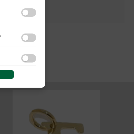
s
do y las interacciones de
 sesión (anonimizadas o