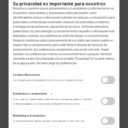
Su privacidad es importante para nosotros
Nosotros y nuestros socios almacenamos y/o accedemos a información en un
dispositivo, como cookies, y procesamos datos personales, como
identificadores únicos e información estándar enviada por un dispositivo para
publicidad y contenido personalizado, medición de publicidad y contenido,
investigación de audiencia y desarrollo de servicios. De forma alternativa,
puede hacer clic para denegar su consentimiento o acceder a información más
Nuevos Modelos 2026
detallada y cambiar sus preferencias antes de otorgar su consentimiento.
Tenga en cuenta que algún procesamiento de sus datos personales puede no
Oyster Perpetual 28 y 34
requerir de su consentimiento, pero usted tiene el derecho de rechazar tal
procesamiento. Sus preferencias se aplicarán solo a este sitio web. Puede
cambiar sus preferencias o retirar su consentimiento en cualquier momento
volviendo a este sitio y haciendo clic en el botón "Privacidad" en la parte inferior
de la página web. Por favor, elige tus preferencias:
Cookies Necesarias
Son esenciales para el funcionamiento básico del sitio y no se pueden desactivar.
Estadística o rendimiento
▼
Estas cookies nos ayudan a medir el tráfico del sitio y a entender qué productos o funciones
resultan más populares, con el fin de mejorar continuamente nuestros servicios.
Adobe Analytics
Marketing u Orientación
Utilizamos Adobe Analytics para recopilar datos de uso anónimos, lo que nos
Se usan para mostrarte anuncios relevantes y personalizados en otros sitios web.
permite analizar el rendimiento de nuestro contenido y las interacciones de
los usuarios.