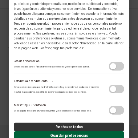
publicidad y contenido personalizado, medición de publicidad y contenido,
investigación de audiencia y desarrollo de servicios. De forma alternativa,
puede hacer clic para denegar su consentimiento o acceder a información más
detallada y cambiar sus preferencias antes de otorgar su consentimiento.
Tenga en cuenta que algún procesamiento de sus datos personales puede no
SUSCRÍBASE AL NEWSLETTER
requerir de su consentimiento, pero usted tiene el derecho de rechazar tal
procesamiento. Sus preferencias se aplicarán solo a este sitio web. Puede
cambiar sus preferencias o retirar su consentimiento en cualquier momento
volviendo a este sitio y haciendo clic en el botón "Privacidad" en la parte inferior
de la página web. Por favor, elige tus preferencias:
SUSCRIBIRME
Cookies Necesarias
Son esenciales para el funcionamiento básico del sitio y no se pueden desactivar.
Acepto los
términos y condiciones
y la
política de
privacidad
Estadística o rendimiento
▼
Estas cookies nos ayudan a medir el tráfico del sitio y a entender qué productos o funciones
resultan más populares, con el fin de mejorar continuamente nuestros servicios.
SÍGUENOS EN
Adobe Analytics
Marketing u Orientación
Utilizamos Adobe Analytics para recopilar datos de uso anónimos, lo que nos
Se usan para mostrarte anuncios relevantes y personalizados en otros sitios web.
permite analizar el rendimiento de nuestro contenido y las interacciones de
los usuarios.
Política de Privacidad
Rechazar todas
ContentSquare
Guardar preferencias