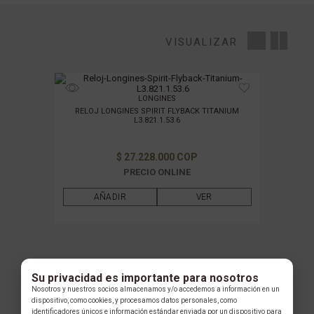
MARCA
VISUALIZAR
MOVIMIENTO
LONGINES
MATERIAL DE LA CAJA
RELOJ LONGINES SPIRIT FLYBACK TITANIUM
L3.821.1.53.6
MATERIAL DE PULSO
$ 27.228.000 COP
PRECIO ONLINE
GÉNERO
AÑADIR
VER
FILTRAR POR PRECIO
ANTERIOR
1
PRÓXIMO
Su privacidad es importante para nosotros
Nosotros y nuestros socios almacenamos y/o accedemos a información en un
dispositivo, como cookies, y procesamos datos personales, como
identificadores únicos e información estándar enviada por un dispositivo para