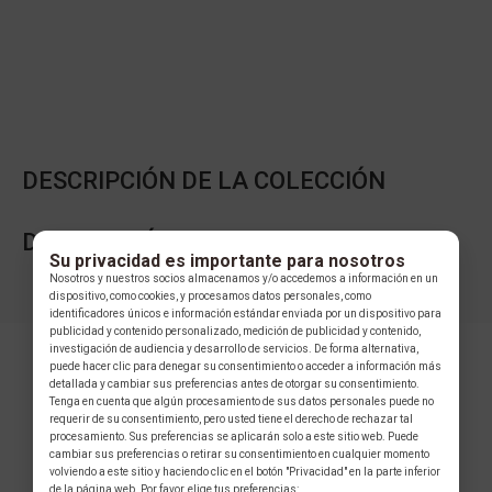
DESCRIPCIÓN DE LA COLECCIÓN
DESCRIPCIÓN DE LA MARCA
Su privacidad es importante para nosotros
Nosotros y nuestros socios almacenamos y/o accedemos a información en un
dispositivo, como cookies, y procesamos datos personales, como
identificadores únicos e información estándar enviada por un dispositivo para
publicidad y contenido personalizado, medición de publicidad y contenido,
investigación de audiencia y desarrollo de servicios. De forma alternativa,
puede hacer clic para denegar su consentimiento o acceder a información más
detallada y cambiar sus preferencias antes de otorgar su consentimiento.
Tenga en cuenta que algún procesamiento de sus datos personales puede no
requerir de su consentimiento, pero usted tiene el derecho de rechazar tal
procesamiento. Sus preferencias se aplicarán solo a este sitio web. Puede
cambiar sus preferencias o retirar su consentimiento en cualquier momento
volviendo a este sitio y haciendo clic en el botón "Privacidad" en la parte inferior
COLECCIÓN
de la página web. Por favor, elige tus preferencias: