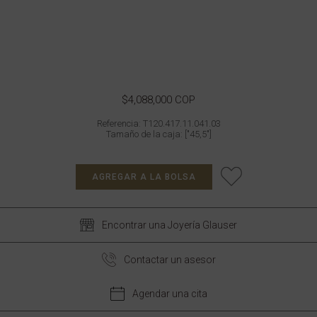
$4,088,000 COP
Referencia: T120.417.11.041.03
Tamaño de la caja: ["45,5"]
AGREGAR A LA BOLSA
Encontrar una Joyería Glauser
Contactar un asesor
Agendar una cita