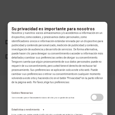
Su privacidad es importante para nosotros
Nosotros y nuestros socios almacenamos y/o accedemos a información en un
dispositivo, como cookies, y procesamos datos personales, como
DESCRIPCIÓN DE LA COLECCIÓN
identificadores únicos e información estándar enviada por un dispositivo para
publicidad y contenido personalizado, medición de publicidad y contenido,
investigación de audiencia y desarrollo de servicios. De forma alternativa,
puede hacer clic para denegar su consentimiento o acceder a información más
DESCRIPCIÓN DE LA MARCA
detallada y cambiar sus preferencias antes de otorgar su consentimiento.
Tenga en cuenta que algún procesamiento de sus datos personales puede no
requerir de su consentimiento, pero usted tiene el derecho de rechazar tal
procesamiento. Sus preferencias se aplicarán solo a este sitio web. Puede
cambiar sus preferencias o retirar su consentimiento en cualquier momento
volviendo a este sitio y haciendo clic en el botón "Privacidad" en la parte inferior
de la página web. Por favor, elige tus preferencias:
Cookies Necesarias
Son esenciales para el funcionamiento básico del sitio y no se pueden desactivar.
Estadística o rendimiento
▼
COLECCIÓN
Estas cookies nos ayudan a medir el tráfico del sitio y a entender qué productos o funciones