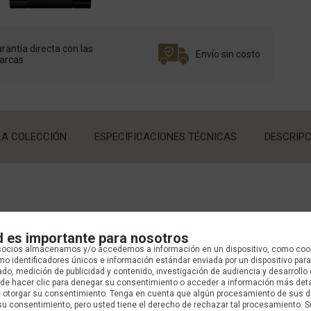
rantía directa con las
Envío sin costo
arcas
LA COLECCIÓN
ESPECIFICACIONES TÉCNICAS
DESCRIPC
d es importante para nosotros
socios almacenamos y/o accedemos a información en un dispositivo, como coo
o identificadores únicos e información estándar enviada por un dispositivo para
do, medición de publicidad y contenido, investigación de audiencia y desarrollo 
uede hacer clic para denegar su consentimiento o acceder a información más det
OLECCIÓN
e otorgar su consentimiento. Tenga en cuenta que algún procesamiento de sus 
su consentimiento, pero usted tiene el derecho de rechazar tal procesamiento. S