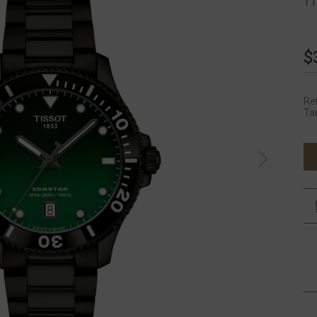
T1
$
Re
Tam