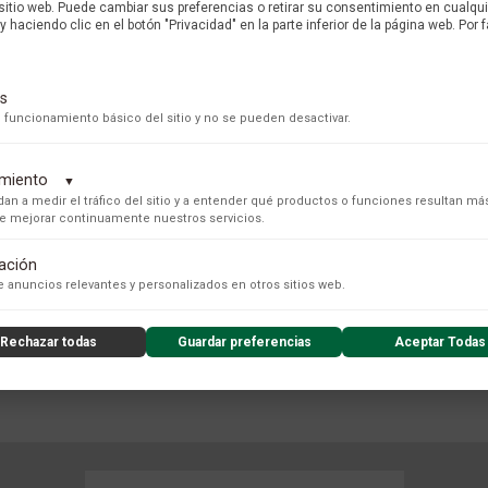
 sitio web. Puede cambiar sus preferencias o retirar su consentimiento en cualq
y haciendo clic en el botón "Privacidad" en la parte inferior de la página web. Por f
MARCA
s
 funcionamiento básico del sitio y no se pueden desactivar.
dimiento
▼
an a medir el tráfico del sitio y a entender qué productos o funciones resultan má
 de mejorar continuamente nuestros servicios.
tación
s para recopilar datos de uso anónimos, lo que nos permite analizar el rendimiento de nuestro conteni
 anuncios relevantes y personalizados en otros sitios web.
Rechazar todas
Guardar preferencias
Aceptar Todas
nzado de la experiencia del usuario (UX), incluyendo mapas de calor, análisis de zona, grabaciones de
COLECCIÓN
nsibles) y análisis de formularios.