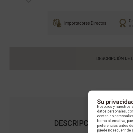
Ga
Importadores Directos
m
DESCRIPCIÓN DE 
Su privacida
Nosotros y nuestros 
datos personales, com
contenido personaliza
forma alternativa, p
DESCRIPCIÓN DE LA C
preferencias antes d
puede no requerir de 