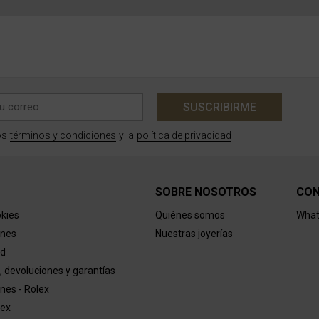
SUSCRIBIRME
términos y condiciones
política de privacidad
os
y la
SOBRE NOSOTROS
CO
okies
Quiénes somos
What
ones
Nuestras joyerías
ad
, devoluciones y garantías
nes - Rolex
lex