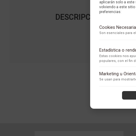
aplicarán solo a este
volviendo a este sitio 
preferencias:
DESCRIPCIÓN DE LA 
Cookies Necesaria
Son esenciales para el
Estadística o ren
Estas cookies nos ayud
populares, con el fin
Adobe Analytics
Marketing u Orien
Utilizamos Adobe Analytic
Se usan para mostrarte
los usuarios.
Política de Privacidad
ContentSquare
Proporciona análisis ava
con exclusión de datos se
Política de Privacidad