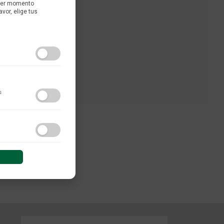
uier momento
avor, elige tus
s
do y las interacciones de
 sesión (anonimizadas o