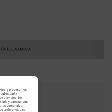
IÓN DE LA MARCA
kies, y procesamos
 publicidad y
de servicios. De
allada y cambiar sus
datos personales
us preferencias se