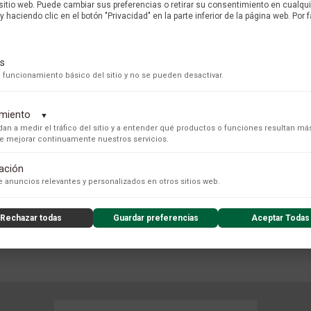
 sitio web. Puede cambiar sus preferencias o retirar su consentimiento en cualq
y haciendo clic en el botón "Privacidad" en la parte inferior de la página web. Por f
MARCA
s
 funcionamiento básico del sitio y no se pueden desactivar.
dimiento
▼
an a medir el tráfico del sitio y a entender qué productos o funciones resultan má
 de mejorar continuamente nuestros servicios.
tación
s para recopilar datos de uso anónimos, lo que nos permite analizar el rendimiento de nuestro conteni
 anuncios relevantes y personalizados en otros sitios web.
Rechazar todas
Guardar preferencias
Aceptar Todas
nzado de la experiencia del usuario (UX), incluyendo mapas de calor, análisis de zona, grabaciones de
COLECCIÓN
nsibles) y análisis de formularios.