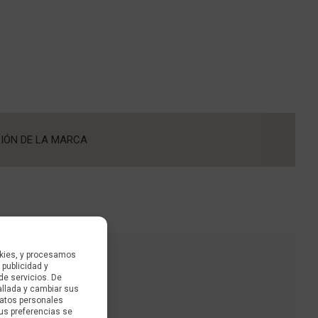
IÓN DE LA MARCA
kies, y procesamos
 publicidad y
de servicios. De
allada y cambiar sus
datos personales
us preferencias se