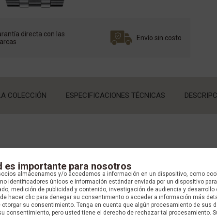
rantía directa con las
Envío sin costo
arcas
LA COLECCIÓN
ESPECIFICACIONES TÉCNICAS
DESCRIPC
d es importante para nosotros
socios almacenamos y/o accedemos a información en un dispositivo, como coo
o identificadores únicos e información estándar enviada por un dispositivo para
do, medición de publicidad y contenido, investigación de audiencia y desarrollo 
uede hacer clic para denegar su consentimiento o acceder a información más det
OLECCIÓN
e otorgar su consentimiento. Tenga en cuenta que algún procesamiento de sus 
su consentimiento, pero usted tiene el derecho de rechazar tal procesamiento. S