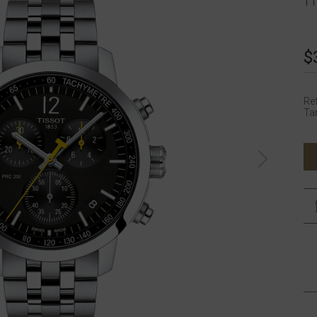
T1
$
Re
Tam