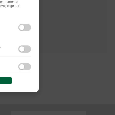
uier momento
avor, elige tus
s
do y las interacciones de
 sesión (anonimizadas o