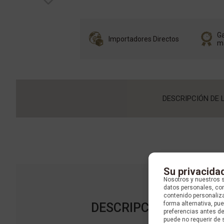
Ga
Importadores Directos
m
DESCRIPCIÓN DE 
Su privacida
Nosotros y nuestros 
datos personales, com
contenido personaliza
forma alternativa, p
DESCRIPCIÓN DE LA C
preferencias antes d
puede no requerir de 