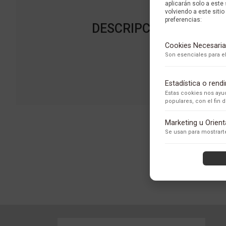
aplicarán solo a este
volviendo a este sitio 
preferencias:
DESCRIPCIÓN DE LA 
Cookies Necesaria
Son esenciales para el
Estadística o ren
Estas cookies nos ayud
populares, con el fin
Adobe Analytics
Marketing u Orien
Utilizamos Adobe Analytic
Se usan para mostrarte
los usuarios.
Política de Privacidad
ContentSquare
Proporciona análisis ava
con exclusión de datos se
Política de Privacidad