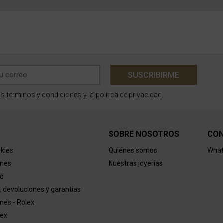
SUSCRIBIRME
términos y condiciones
política de privacidad
os
y la
SOBRE NOSOTROS
CO
okies
Quiénes somos
What
ones
Nuestras joyerías
ad
, devoluciones y garantías
nes - Rolex
lex