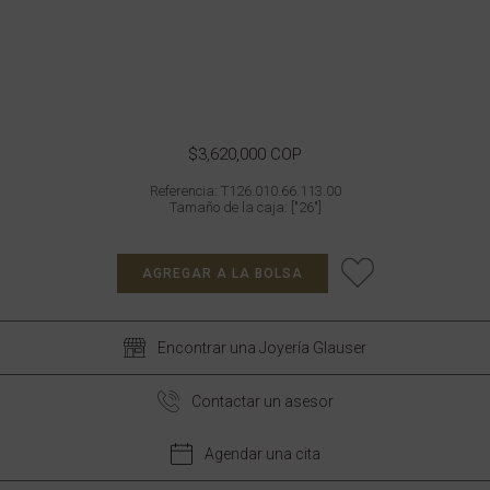
$3,620,000 COP
Referencia: T126.010.66.113.00
Tamaño de la caja: ["26"]
AGREGAR A LA BOLSA
Encontrar una Joyería Glauser
Contactar un asesor
Agendar una cita