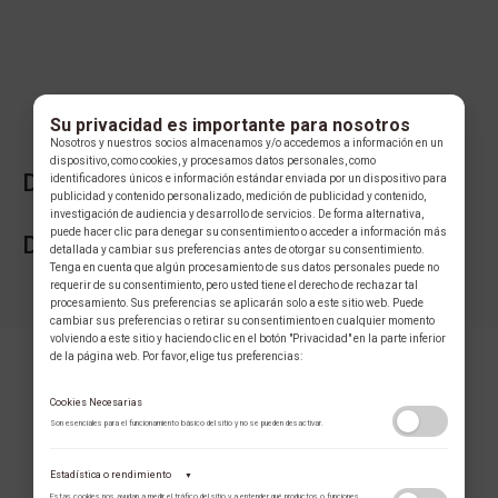
Su privacidad es importante para nosotros
Nosotros y nuestros socios almacenamos y/o accedemos a información en un
dispositivo, como cookies, y procesamos datos personales, como
DESCRIPCIÓN DE LA COLECCIÓN
identificadores únicos e información estándar enviada por un dispositivo para
publicidad y contenido personalizado, medición de publicidad y contenido,
investigación de audiencia y desarrollo de servicios. De forma alternativa,
puede hacer clic para denegar su consentimiento o acceder a información más
DESCRIPCIÓN DE LA MARCA
detallada y cambiar sus preferencias antes de otorgar su consentimiento.
Tenga en cuenta que algún procesamiento de sus datos personales puede no
requerir de su consentimiento, pero usted tiene el derecho de rechazar tal
procesamiento. Sus preferencias se aplicarán solo a este sitio web. Puede
cambiar sus preferencias o retirar su consentimiento en cualquier momento
volviendo a este sitio y haciendo clic en el botón "Privacidad" en la parte inferior
de la página web. Por favor, elige tus preferencias:
Cookies Necesarias
Son esenciales para el funcionamiento básico del sitio y no se pueden desactivar.
Estadística o rendimiento
▼
COLECCIÓN
Estas cookies nos ayudan a medir el tráfico del sitio y a entender qué productos o funciones