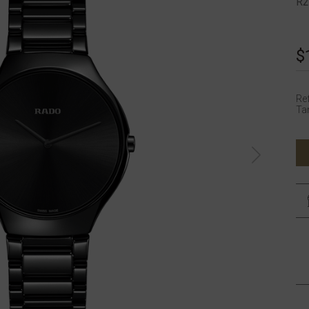
R2
$
Re
Ta