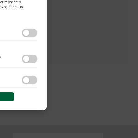
uier momento
avor, elige tus
s
do y las interacciones de
 sesión (anonimizadas o