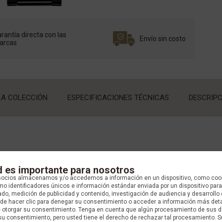
rantía directa con las
Envío sin costo
arcas
LA COLECCIÓN
ESPECIFICACIONES TÉCNICAS
DESCRIPC
d es importante para nosotros
socios almacenamos y/o accedemos a información en un dispositivo, como coo
o identificadores únicos e información estándar enviada por un dispositivo para
do, medición de publicidad y contenido, investigación de audiencia y desarrollo 
uede hacer clic para denegar su consentimiento o acceder a información más det
OLECCIÓN
e otorgar su consentimiento. Tenga en cuenta que algún procesamiento de sus 
su consentimiento, pero usted tiene el derecho de rechazar tal procesamiento. S