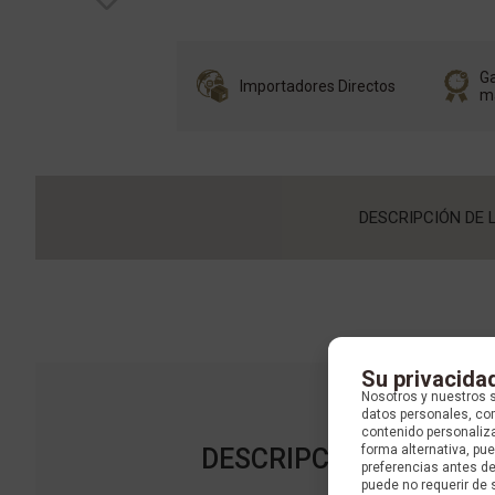
Ga
Importadores Directos
m
DESCRIPCIÓN DE 
Su privacida
Nosotros y nuestros 
datos personales, com
contenido personaliza
forma alternativa, p
DESCRIPCIÓN DE LA C
preferencias antes d
puede no requerir de 