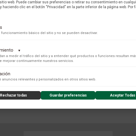
 sitio web. Puede cambiar sus preferencias o retirar su consentimiento en cualq
y haciendo clic en el botón "Privacidad" en la parte inferior de la página web. Por f
MARCA
s
 funcionamiento básico del sitio y no se pueden desactivar.
dimiento
▼
an a medir el tráfico del sitio y a entender qué productos o funciones resultan má
 de mejorar continuamente nuestros servicios.
tación
s para recopilar datos de uso anónimos, lo que nos permite analizar el rendimiento de nuestro conteni
 anuncios relevantes y personalizados en otros sitios web.
Rechazar todas
Guardar preferencias
Aceptar Todas
nzado de la experiencia del usuario (UX), incluyendo mapas de calor, análisis de zona, grabaciones de
COLECCIÓN
nsibles) y análisis de formularios.