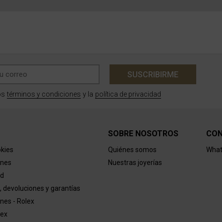
SUSCRIBIRME
términos y condiciones
política de privacidad
os
y la
SOBRE NOSOTROS
CO
okies
Quiénes somos
What
ones
Nuestras joyerías
ad
, devoluciones y garantías
nes - Rolex
lex