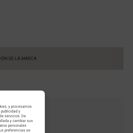
IÓN DE LA MARCA
kies, y procesamos
 publicidad y
de servicios. De
allada y cambiar sus
datos personales
us preferencias se