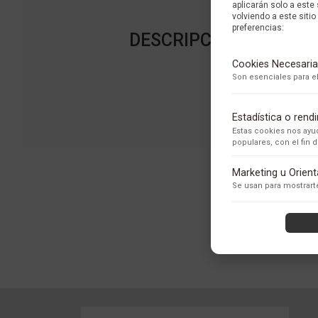
aplicarán solo a este
volviendo a este sitio 
preferencias:
DESCRIPCIÓN DE LA 
Cookies Necesaria
Son esenciales para el
Estadística o ren
Estas cookies nos ayud
populares, con el fin
Adobe Analytics
Marketing u Orien
Utilizamos Adobe Analytic
Se usan para mostrarte
los usuarios.
Política de Privacidad
ContentSquare
Proporciona análisis ava
con exclusión de datos se
Política de Privacidad