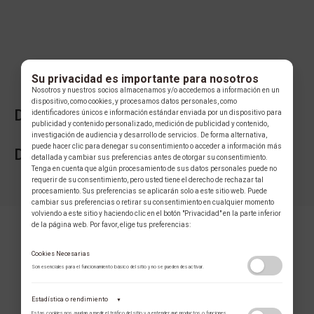
Su privacidad es importante para nosotros
Nosotros y nuestros socios almacenamos y/o accedemos a información en un
dispositivo, como cookies, y procesamos datos personales, como
DESCRIPCIÓN DE LA COLECCIÓN
identificadores únicos e información estándar enviada por un dispositivo para
publicidad y contenido personalizado, medición de publicidad y contenido,
investigación de audiencia y desarrollo de servicios. De forma alternativa,
puede hacer clic para denegar su consentimiento o acceder a información más
DESCRIPCIÓN DE LA MARCA
detallada y cambiar sus preferencias antes de otorgar su consentimiento.
Tenga en cuenta que algún procesamiento de sus datos personales puede no
requerir de su consentimiento, pero usted tiene el derecho de rechazar tal
procesamiento. Sus preferencias se aplicarán solo a este sitio web. Puede
cambiar sus preferencias o retirar su consentimiento en cualquier momento
volviendo a este sitio y haciendo clic en el botón "Privacidad" en la parte inferior
de la página web. Por favor, elige tus preferencias:
Cookies Necesarias
Son esenciales para el funcionamiento básico del sitio y no se pueden desactivar.
Estadística o rendimiento
▼
COLECCIÓN
Estas cookies nos ayudan a medir el tráfico del sitio y a entender qué productos o funciones