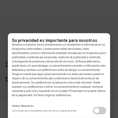
Su privacidad es importante para nosotros
Nosotros y nuestros socios almacenamos y/o accedemos a información en un
dispositivo, como cookies, y procesamos datos personales, como
identificadores únicos e información estándar enviada por un dispositivo para
publicidad y contenido personalizado, medición de publicidad y contenido,
investigación de audiencia y desarrollo de servicios. De forma alternativa,
DESCRIPCIÓN DE LA COLECCIÓN
puede hacer clic para denegar su consentimiento o acceder a información más
detallada y cambiar sus preferencias antes de otorgar su consentimiento.
Tenga en cuenta que algún procesamiento de sus datos personales puede no
DESCRIPCIÓN DE LA MARCA
requerir de su consentimiento, pero usted tiene el derecho de rechazar tal
procesamiento. Sus preferencias se aplicarán solo a este sitio web. Puede
cambiar sus preferencias o retirar su consentimiento en cualquier momento
volviendo a este sitio y haciendo clic en el botón "Privacidad" en la parte inferior
de la página web. Por favor, elige tus preferencias:
Cookies Necesarias
Son esenciales para el funcionamiento básico del sitio y no se pueden desactivar.