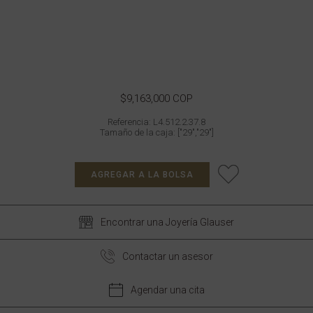
$9,163,000 COP
Referencia: L4.512.2.37.8
Tamaño de la caja: ["29","29"]
AGREGAR A LA BOLSA
Encontrar una Joyería Glauser
Contactar un asesor
Agendar una cita