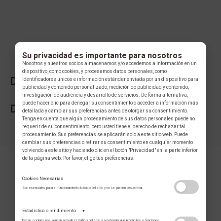
Su privacidad es importante para nosotros
Nosotros y nuestros socios almacenamos y/o accedemos a información en un
dispositivo, como cookies, y procesamos datos personales, como
DESCRIPCIÓN DE LA COLECCIÓN
identificadores únicos e información estándar enviada por un dispositivo para
publicidad y contenido personalizado, medición de publicidad y contenido,
investigación de audiencia y desarrollo de servicios. De forma alternativa,
puede hacer clic para denegar su consentimiento o acceder a información más
DESCRIPCIÓN DE LA MARCA
detallada y cambiar sus preferencias antes de otorgar su consentimiento.
Tenga en cuenta que algún procesamiento de sus datos personales puede no
requerir de su consentimiento, pero usted tiene el derecho de rechazar tal
procesamiento. Sus preferencias se aplicarán solo a este sitio web. Puede
cambiar sus preferencias o retirar su consentimiento en cualquier momento
volviendo a este sitio y haciendo clic en el botón "Privacidad" en la parte inferior
de la página web. Por favor, elige tus preferencias:
Cookies Necesarias
Son esenciales para el funcionamiento básico del sitio y no se pueden desactivar.
Estadística o rendimiento
▼
COLECCIÓN
Estas cookies nos ayudan a medir el tráfico del sitio y a entender qué productos o funciones