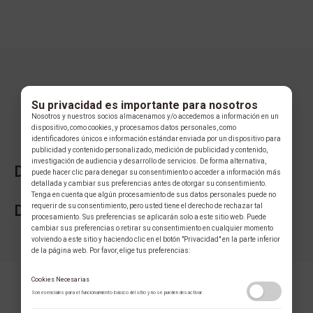
Su privacidad es importante para nosotros
Nosotros y nuestros socios almacenamos y/o accedemos a información en un
dispositivo, como cookies, y procesamos datos personales, como
identificadores únicos e información estándar enviada por un dispositivo para
publicidad y contenido personalizado, medición de publicidad y contenido,
investigación de audiencia y desarrollo de servicios. De forma alternativa,
DESCRIPCIÓN DE LA COLECCIÓN
puede hacer clic para denegar su consentimiento o acceder a información más
detallada y cambiar sus preferencias antes de otorgar su consentimiento.
Tenga en cuenta que algún procesamiento de sus datos personales puede no
requerir de su consentimiento, pero usted tiene el derecho de rechazar tal
DESCRIPCIÓN DE LA MARCA
procesamiento. Sus preferencias se aplicarán solo a este sitio web. Puede
cambiar sus preferencias o retirar su consentimiento en cualquier momento
volviendo a este sitio y haciendo clic en el botón "Privacidad" en la parte inferior
de la página web. Por favor, elige tus preferencias:
Cookies Necesarias
Son esenciales para el funcionamiento básico del sitio y no se pueden desactivar.