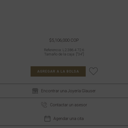
$5,106,000 COP
Referencia: L2.386.4.72.6
Tamaño de la caja: ["34"]
AGREGAR A LA BOLSA
Encontrar una Joyería Glauser
Contactar un asesor
Agendar una cita