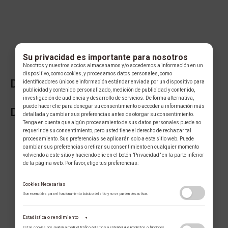
Su privacidad es importante para nosotros
Nosotros y nuestros socios almacenamos y/o accedemos a información en un
dispositivo, como cookies, y procesamos datos personales, como
DESCRIPCIÓN DE LA COLECCIÓN
identificadores únicos e información estándar enviada por un dispositivo para
publicidad y contenido personalizado, medición de publicidad y contenido,
investigación de audiencia y desarrollo de servicios. De forma alternativa,
puede hacer clic para denegar su consentimiento o acceder a información más
DESCRIPCIÓN DE LA MARCA
detallada y cambiar sus preferencias antes de otorgar su consentimiento.
Tenga en cuenta que algún procesamiento de sus datos personales puede no
requerir de su consentimiento, pero usted tiene el derecho de rechazar tal
procesamiento. Sus preferencias se aplicarán solo a este sitio web. Puede
cambiar sus preferencias o retirar su consentimiento en cualquier momento
volviendo a este sitio y haciendo clic en el botón "Privacidad" en la parte inferior
de la página web. Por favor, elige tus preferencias:
Cookies Necesarias
Son esenciales para el funcionamiento básico del sitio y no se pueden desactivar.
Estadística o rendimiento
▼
COLECCIÓN
Estas cookies nos ayudan a medir el tráfico del sitio y a entender qué productos o funciones