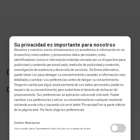
Su privacidad es importante para nosotros
Nosotros y nuestros socios almacenamos y/o accedemos a información en un
dispositivo, como cookies, y procesamos datos personales, como
identificadores únicos e información estándar enviada por un dispositivo para
publicidad y contenido personalizado, medición de publicidad y contenido,
investigación de audiencia y desarrollo de servicios. De forma alternativa,
DESCRIPCIÓN DE LA COLECCIÓN
puede hacer clic para denegar su consentimiento o acceder a información más
detallada y cambiar sus preferencias antes de otorgar su consentimiento.
Tenga en cuenta que algún procesamiento de sus datos personales puede no
DESCRIPCIÓN DE LA MARCA
requerir de su consentimiento, pero usted tiene el derecho de rechazar tal
procesamiento. Sus preferencias se aplicarán solo a este sitio web. Puede
cambiar sus preferencias o retirar su consentimiento en cualquier momento
volviendo a este sitio y haciendo clic en el botón "Privacidad" en la parte inferior
de la página web. Por favor, elige tus preferencias:
Cookies Necesarias
Son esenciales para el funcionamiento básico del sitio y no se pueden desactivar.