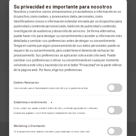
Su privacidad es importante para nosotros
Nosotros y nuestros socios almacenamos y/o accedemos a información en un
dispositivo, como cookies, y procesamos datos personales, como
identificadores únicos e información estándar enviada por un dispositivo para
publicidad y contenido personalizado, medición de publicidad y contenido,
investigación de audiencia y desarrollo de servicios. De forma alternativa,
puede hacer clic para denegar su consentimiento o acceder a información más
detallada y cambiar sus preferencias antes de otorgar su consentimiento.
Tenga en cuenta que algún procesamiento de sus datos personales puede no
requerir de su consentimiento, pero usted tiene el derecho de rechazar tal
procesamiento. Sus preferencias se aplicarán solo a este sitio web. Puede
cambiar sus preferencias o retirar su consentimiento en cualquier momento
volviendo a este sitio y haciendo clic en el botón "Privacidad" en la parte inferior
de la página web. Por favor, elige tus preferencias:
Cookies Necesarias
Son esenciales para el funcionamiento básico del sitio y no se pueden desactivar.
Estadística o rendimiento
▼
Estas cookies nos ayudan a medir el tráfico del sitio y a entender qué productos o funciones
COLECCIÓN
resultan más populares, con el fin de mejorar continuamente nuestros servicios.
Adobe Analytics
Marketing u Orientación
Utilizamos Adobe Analytics para recopilar datos de uso anónimos, lo que nos
Se usan para mostrarte anuncios relevantes y personalizados en otros sitios web.
permite analizar el rendimiento de nuestro contenido y las interacciones de