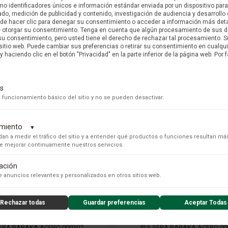
o identificadores únicos e información estándar enviada por un dispositivo para
PRECIO ONLINE
PRECIO ONLINE
do, medición de publicidad y contenido, investigación de audiencia y desarrollo 
uede hacer clic para denegar su consentimiento o acceder a información más det
e otorgar su consentimiento. Tenga en cuenta que algún procesamiento de sus 
su consentimiento, pero usted tiene el derecho de rechazar tal procesamiento. S
 sitio web. Puede cambiar sus preferencias o retirar su consentimiento en cualq
y haciendo clic en el botón "Privacidad" en la parte inferior de la página web. Por f
s
 funcionamiento básico del sitio y no se pueden desactivar.
dimiento
▼
an a medir el tráfico del sitio y a entender qué productos o funciones resultan má
 de mejorar continuamente nuestros servicios.
tación
s para recopilar datos de uso anónimos, lo que nos permite analizar el rendimiento de nuestro conteni
 anuncios relevantes y personalizados en otros sitios web.
Rechazar todas
Guardar preferencias
Aceptar Todas
BARAKA
BARAKA
nzado de la experiencia del usuario (UX), incluyendo mapas de calor, análisis de zona, grabaciones de
nsibles) y análisis de formularios.
ERA BARAKÀ ACERO 000207
PULSERA BARAKÀ ACERO 00