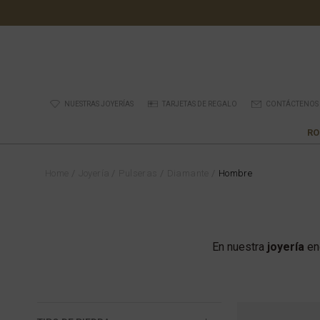
NUESTRAS JOYERÍAS
TARJETAS DE REGALO
CONTÁCTENOS
RO
Home
Joyería
Pulseras
Diamante
Hombre
En nuestra
joyería
en