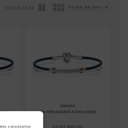
VISUALIZAR
BARAKA
0212
PULSERA BARAKÀ ACERO 000208
kies, y procesamos
$ 5.921.000 COP