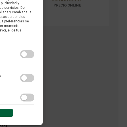
 publicidad y
PRECIO ONLINE
de servicios. De
allada y cambiar sus
datos personales
us preferencias se
uier momento
avor, elige tus
s
do y las interacciones de
 sesión (anonimizadas o
0203