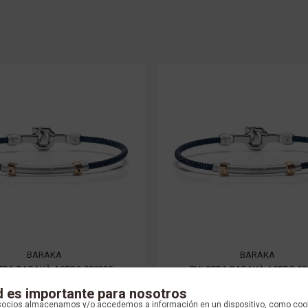
BARAKA
BARAKA
ERA BARAKÀ ACERO 000225
PULSERA BARAKÀ ACERO 00
d es importante para nosotros
socios almacenamos y/o accedemos a información en un dispositivo, como coo
$ 4.224.000 COP
$ 5.880.000 COP