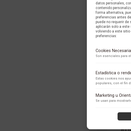
datos personales, com
contenido personaliza
forma alternativa, p
preferencias antes d
puede no requerir de 
aplicarán solo a este
volviendo a este sitio 
preferencias:
Cookies Necesaria
Son esenciales para el
Estadística o ren
Estas cookies nos ayud
populares, con el fin
Adobe Analytics
Marketing u Orien
Utilizamos Adobe Analytic
Se usan para mostrarte
los usuarios.
Política de Privacidad
ContentSquare
Proporciona análisis ava
con exclusión de datos se
PULS