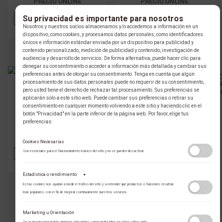
PRECIO ONLINE
PRECIO ONLINE
Su privacidad es importante para nosotros
AÑADIR
VER
AÑADIR
VER
Nosotros y nuestros socios almacenamos y/o accedemos a información en un
dispositivo, como cookies, y procesamos datos personales, como identificadores
únicos e información estándar enviada por un dispositivo para publicidad y
contenido personalizado, medición de publicidad y contenido, investigación de
audiencia y desarrollo de servicios. De forma alternativa, puede hacer clic para
denegar su consentimiento o acceder a información más detallada y cambiar sus
preferencias antes de otorgar su consentimiento. Tenga en cuenta que algún
procesamiento de sus datos personales puede no requerir de su consentimiento,
GLAUSER
pero usted tiene el derecho de rechazar tal procesamiento. Sus preferencias se
ANILLO DIAMANTE ORO BLANCO
aplicarán solo a este sitio web. Puede cambiar sus preferencias o retirar su
002472
consentimiento en cualquier momento volviendo a este sitio y haciendo clic en el
botón "Privacidad" en la parte inferior de la página web. Por favor, elige tus
preferencias:
$ 14.196.000 COP
PRECIO ONLINE
Cookies Necesarias
Son esenciales para el funcionamiento básico del sitio y no se pueden desactivar.
AÑADIR
VER
GLAUSER
Estadística o rendimiento
▼
ANILLO ZAFIRO ORO BLANCO
002360
Estas cookies nos ayudan a medir el tráfico del sitio y a entender qué productos o funciones resultan
más populares, con el fin de mejorar continuamente nuestros servicios.
Adobe Analytics
$ 10.902.000 COP
Marketing u Orientación
Utilizamos Adobe Analytics para recopilar datos de uso anónimos, lo que nos
PRECIO ONLINE
Se usan para mostrarte anuncios relevantes y personalizados en otros sitios web.