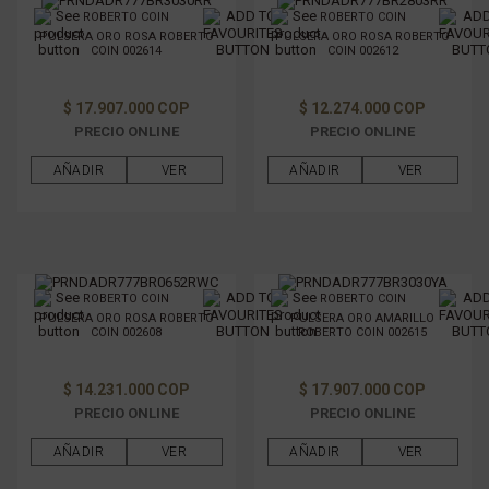
ROBERTO COIN
ROBERTO COIN
TIPO DE METAL
PULSERA ORO ROSA ROBERTO
PULSERA ORO ROSA ROBERTO
COIN 002614
COIN 002612
GÉNERO
$ 17.907.000 COP
$ 12.274.000 COP
PRECIO ONLINE
PRECIO ONLINE
FILTRAR POR PRECIO
AÑADIR
VER
AÑADIR
VER
ROBERTO COIN
ROBERTO COIN
PULSERA ORO ROSA ROBERTO
PULSERA ORO AMARILLO
COIN 002608
ROBERTO COIN 002615
$ 14.231.000 COP
$ 17.907.000 COP
PRECIO ONLINE
PRECIO ONLINE
AÑADIR
VER
AÑADIR
VER