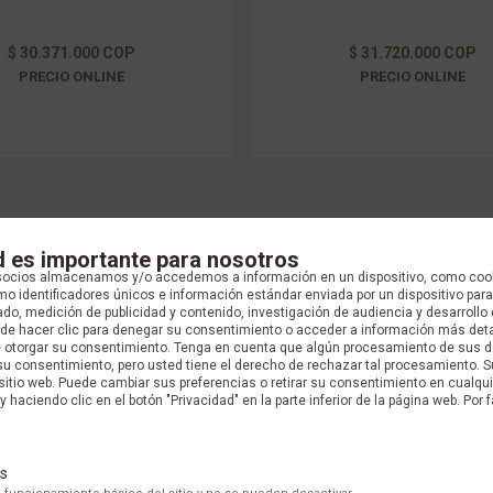
$ 30.371.000 COP
$ 31.720.000 COP
PRECIO ONLINE
PRECIO ONLINE
d es importante para nosotros
socios almacenamos y/o accedemos a información en un dispositivo, como coo
o identificadores únicos e información estándar enviada por un dispositivo para
do, medición de publicidad y contenido, investigación de audiencia y desarrollo 
uede hacer clic para denegar su consentimiento o acceder a información más det
e otorgar su consentimiento. Tenga en cuenta que algún procesamiento de sus 
su consentimiento, pero usted tiene el derecho de rechazar tal procesamiento. S
 sitio web. Puede cambiar sus preferencias o retirar su consentimiento en cualq
y haciendo clic en el botón "Privacidad" en la parte inferior de la página web. Por f
s