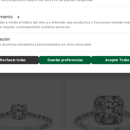
 funcionamiento básico del sitio y no se pueden desactivar.
GLAUSER
GLAUSER
 PLATINO DIAMANTE MATRIMONIO
ANILLO EN PLATINO DIAMANTE M
dimiento
▼
88 FACETAS 002594
88 FACETAS 002593
an a medir el tráfico del sitio y a entender qué productos o funciones resultan má
 de mejorar continuamente nuestros servicios.
$ 27.334.000 COP
$ 21.597.000 COP
tación
PRECIO ONLINE
PRECIO ONLINE
s para recopilar datos de uso anónimos, lo que nos permite analizar el rendimiento de nuestro conteni
 anuncios relevantes y personalizados en otros sitios web.
Rechazar todas
Guardar preferencias
Aceptar Todas
nzado de la experiencia del usuario (UX), incluyendo mapas de calor, análisis de zona, grabaciones de
nsibles) y análisis de formularios.