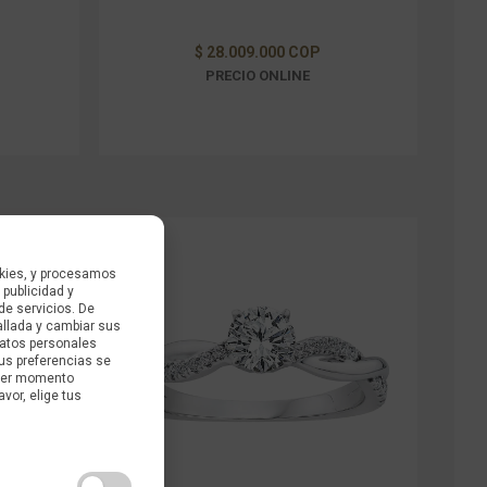
$ 28.009.000 COP
PRECIO ONLINE
kies, y procesamos
 publicidad y
de servicios. De
allada y cambiar sus
datos personales
us preferencias se
uier momento
avor, elige tus