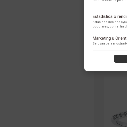
Son esenciales para el
ANILLO EN
Estadística o ren
Estas cookies nos ayud
populares, con el fin
Adobe Analytics
Marketing u Orien
Utilizamos Adobe Analytic
Se usan para mostrarte
los usuarios.
Política de Privacidad
ContentSquare
Proporciona análisis ava
con exclusión de datos se
Política de Privacidad