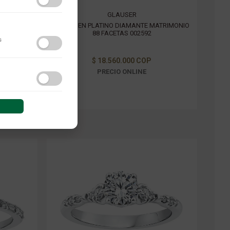
GLAUSER
ATRIMONIO
ANILLO EN PLATINO DIAMANTE MATRIMONIO
88 FACETAS 002592
s
$ 18.560.000 COP
PRECIO ONLINE
do y las interacciones de
 sesión (anonimizadas o