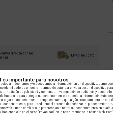
rantía directa con las
Envío sin costo
arcas
d es importante para nosotros
socios almacenamos y/o accedemos a información en un dispositivo, como coo
o identificadores únicos e información estándar enviada por un dispositivo para
do, medición de publicidad y contenido, investigación de audiencia y desarrollo 
uede hacer clic para denegar su consentimiento o acceder a información más det
e otorgar su consentimiento. Tenga en cuenta que algún procesamiento de sus 
su consentimiento, pero usted tiene el derecho de rechazar tal procesamiento. S
 sitio web. Puede cambiar sus preferencias o retirar su consentimiento en cualq
y haciendo clic en el botón "Privacidad" en la parte inferior de la página web. Por f