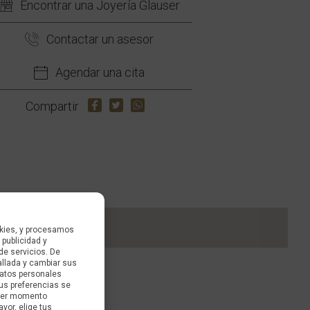
Encontrar una Joyería Glauser
Contactar un asesor
Agendar una cita
Compartir
kies, y procesamos
 publicidad y
de servicios. De
allada y cambiar sus
datos personales
us preferencias se
uier momento
avor, elige tus