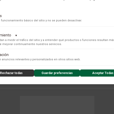
s
 funcionamiento básico del sitio y no se pueden desactivar.
dimiento
▼
an a medir el tráfico del sitio y a entender qué productos o funciones resultan má
 de mejorar continuamente nuestros servicios.
tación
s para recopilar datos de uso anónimos, lo que nos permite analizar el rendimiento de nuestro conteni
 anuncios relevantes y personalizados en otros sitios web.
Rechazar todas
Guardar preferencias
Aceptar Todas
COLECCIÓN
nzado de la experiencia del usuario (UX), incluyendo mapas de calor, análisis de zona, grabaciones de
nsibles) y análisis de formularios.