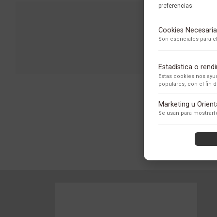
preferencias:
Cookies Necesaria
Son esenciales para el
Estadística o ren
Estas cookies nos ayud
populares, con el fin
Adobe Analytics
Marketing u Orien
Utilizamos Adobe Analytic
Se usan para mostrarte
los usuarios.
Política de Privacidad
ContentSquare
Proporciona análisis ava
con exclusión de datos se
Política de Privacidad