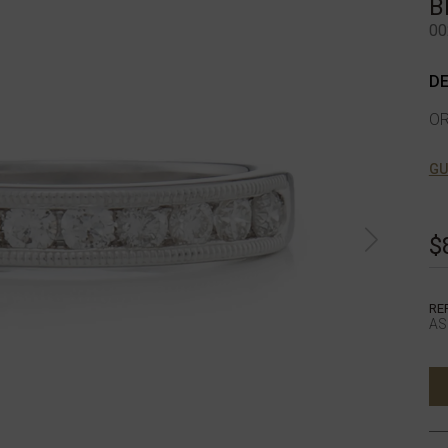
B
00
DE
OR
GU
$
RE
AS