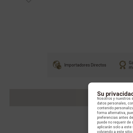
Ga
Importadores Directos
m
Su privacida
Nosotros y nuestros 
datos personales, com
contenido personaliza
forma alternativa, p
preferencias antes d
puede no requerir de 
aplicarán solo a este
volviendo a este sitio 