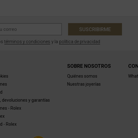
SUSCRIBIRME
términos y condiciones
política de privacidad
os
y la
SOBRE NOSOTROS
CO
okies
Quiénes somos
What
ones
Nuestras joyerías
ad
, devoluciones y garantías
nes - Rolex
lex
ad - Rolex