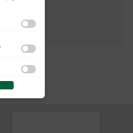
s
do y las interacciones de
 sesión (anonimizadas o