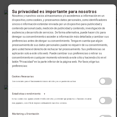
Su privacidad es importante para nosotros
Nosotros y nuestros socios almacenamos y/o accedemos a información en un
dispositivo, como cookies, y procesamos datos personales, como identificadores
GLAUSER
GLAUSER
únicos e información estándar enviada por un dispositivo para publicidad y
ANILLO MATRIMONIO
ANILLO MATRIMONIO DIAMANTE
contenido personalizado, medición de publicidad y contenido, investigación de
ESMERALDA ORO BLANCO 002554
ORO AMARILLO 002359
audiencia y desarrollo de servicios. De forma alternativa, puede hacer clic para
denegar su consentimiento o acceder a información más detallada y cambiar sus
preferencias antes de otorgar su consentimiento. Tenga en cuenta que algún
$ 69.844.000 COP
$ 5.078.000 COP
procesamiento de sus datos personales puede no requerir de su consentimiento,
pero usted tiene el derecho de rechazar tal procesamiento. Sus preferencias se
PRECIO ONLINE
PRECIO ONLINE
aplicarán solo a este sitio web. Puede cambiar sus preferencias o retirar su
consentimiento en cualquier momento volviendo a este sitio y haciendo clic en el
AÑADIR
VER
AÑADIR
VER
botón "Privacidad" en la parte inferior de la página web. Por favor, elige tus
preferencias:
Cookies Necesarias
Son esenciales para el funcionamiento básico del sitio y no se pueden desactivar.
Estadística o rendimiento
▼
GLAUSER
GLAUSER
Estas cookies nos ayudan a medir el tráfico del sitio y a entender qué productos o funciones resultan
ANILLO MATRIMONIO DIAMANTE
ANILLO MATRIMONIO DIAMANTE
más populares, con el fin de mejorar continuamente nuestros servicios.
ORO BLANCO 002354
ORO BLANCO 002337
Adobe Analytics
Marketing u Orientación
Utilizamos Adobe Analytics para recopilar datos de uso anónimos, lo que nos