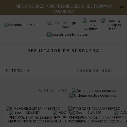
IMPORTADORES Y DISTRIBUIDORES DIRECTOS PARA
COLOMBIA
RESULTADOS DE BÚSQUEDA
+
FILTROS
MARCA
VISUALIZAR
TIPO DE PIEDRA
GLAUSER
GLAUSER
TIPO DE METAL
ANILLO EN PLATINO DIAMANTE
ANILLO EN PLATINO DIAMANTE
MATRIMONIO 88 FACETAS 002604
MATRIMONIO 88 FACETAS 002603