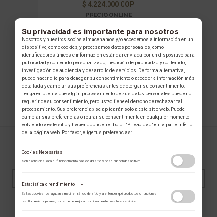
$ 4.224.000 COP
PRECIO ONLINE
Su privacidad es importante para nosotros
AÑADIR
VER
Nosotros y nuestros socios almacenamos y/o accedemos a información en un
dispositivo, como cookies, y procesamos datos personales, como
identificadores únicos e información estándar enviada por un dispositivo para
publicidad y contenido personalizado, medición de publicidad y contenido,
investigación de audiencia y desarrollo de servicios. De forma alternativa,
puede hacer clic para denegar su consentimiento o acceder a información más
ANTERIOR
1
PRÓXIMO
detallada y cambiar sus preferencias antes de otorgar su consentimiento.
Tenga en cuenta que algún procesamiento de sus datos personales puede no
requerir de su consentimiento, pero usted tiene el derecho de rechazar tal
procesamiento. Sus preferencias se aplicarán solo a este sitio web. Puede
cambiar sus preferencias o retirar su consentimiento en cualquier momento
volviendo a este sitio y haciendo clic en el botón "Privacidad" en la parte inferior
de la página web. Por favor, elige tus preferencias:
SUSCRÍBASE AL NEWSLETTER
Cookies Necesarias
Son esenciales para el funcionamiento básico del sitio y no se pueden desactivar.
Estadística o rendimiento
▼
Estas cookies nos ayudan a medir el tráfico del sitio y a entender qué productos o funciones
resultan más populares, con el fin de mejorar continuamente nuestros servicios.
SUSCRIBIRME