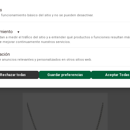
s
 funcionamiento básico del sitio y no se pueden desactivar.
dimiento
▼
an a medir el tráfico del sitio y a entender qué productos o funciones resultan má
 de mejorar continuamente nuestros servicios.
tación
s para recopilar datos de uso anónimos, lo que nos permite analizar el rendimiento de nuestro conteni
 anuncios relevantes y personalizados en otros sitios web.
COLECCIÓN
Rechazar todas
Guardar preferencias
Aceptar Todas
nzado de la experiencia del usuario (UX), incluyendo mapas de calor, análisis de zona, grabaciones de
nsibles) y análisis de formularios.