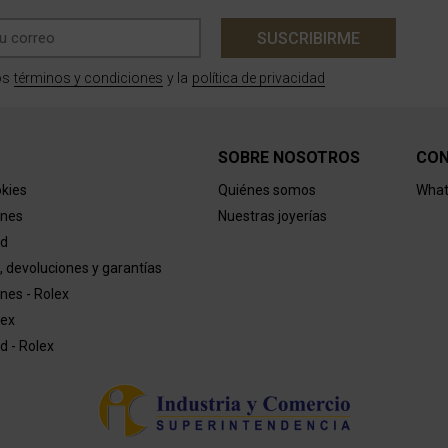
SUSCRIBIRME
términos y condiciones
política de privacidad
os
y la
SOBRE NOSOTROS
CO
okies
Quiénes somos
What
ones
Nuestras joyerías
ad
, devoluciones y garantías
nes - Rolex
lex
ad - Rolex