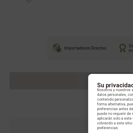
Ga
Importadores Directos
m
Su privacida
Nosotros y nuestros 
datos personales, com
contenido personaliza
forma alternativa, p
preferencias antes d
puede no requerir de 
aplicarán solo a este
volviendo a este sitio 
preferencias: