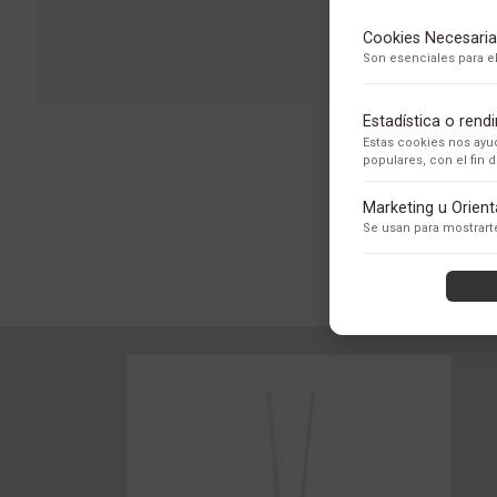
Cookies Necesaria
Son esenciales para el
Estadística o ren
Estas cookies nos ayud
populares, con el fin
Adobe Analytics
Marketing u Orien
Utilizamos Adobe Analytic
Se usan para mostrarte
los usuarios.
Política de Privacidad
ContentSquare
Proporciona análisis ava
con exclusión de datos se
Política de Privacidad