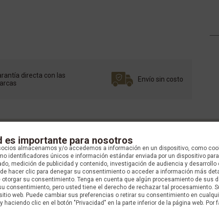
rantía directa con las
Envío sin costo
arcas
d es importante para nosotros
socios almacenamos y/o accedemos a información en un dispositivo, como coo
o identificadores únicos e información estándar enviada por un dispositivo para
do, medición de publicidad y contenido, investigación de audiencia y desarrollo 
uede hacer clic para denegar su consentimiento o acceder a información más det
e otorgar su consentimiento. Tenga en cuenta que algún procesamiento de sus 
su consentimiento, pero usted tiene el derecho de rechazar tal procesamiento. S
 sitio web. Puede cambiar sus preferencias o retirar su consentimiento en cualq
y haciendo clic en el botón "Privacidad" en la parte inferior de la página web. Por f