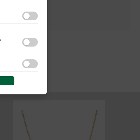
s
do y las interacciones de
 sesión (anonimizadas o