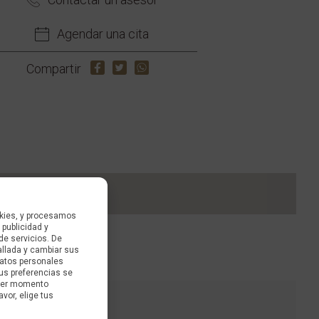
Agendar una cita
Compartir
kies, y procesamos
 publicidad y
de servicios. De
allada y cambiar sus
datos personales
us preferencias se
uier momento
avor, elige tus