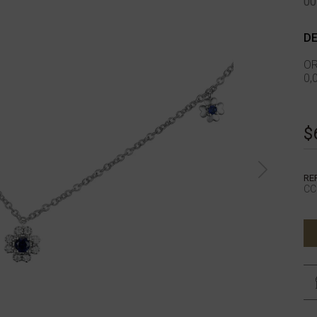
00
DE
OR
0,
$
RE
CC