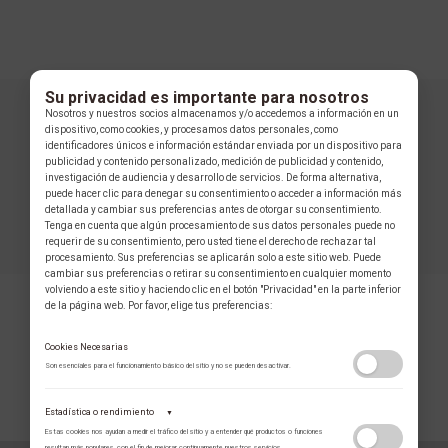
Su privacidad es importante para nosotros
Nosotros y nuestros socios almacenamos y/o accedemos a información en un
dispositivo, como cookies, y procesamos datos personales, como
identificadores únicos e información estándar enviada por un dispositivo para
publicidad y contenido personalizado, medición de publicidad y contenido,
investigación de audiencia y desarrollo de servicios. De forma alternativa,
puede hacer clic para denegar su consentimiento o acceder a información más
detallada y cambiar sus preferencias antes de otorgar su consentimiento.
Tenga en cuenta que algún procesamiento de sus datos personales puede no
requerir de su consentimiento, pero usted tiene el derecho de rechazar tal
procesamiento. Sus preferencias se aplicarán solo a este sitio web. Puede
cambiar sus preferencias o retirar su consentimiento en cualquier momento
volviendo a este sitio y haciendo clic en el botón "Privacidad" en la parte inferior
de la página web. Por favor, elige tus preferencias:
Cookies Necesarias
Son esenciales para el funcionamiento básico del sitio y no se pueden desactivar.
COLECCIÓN
Estadística o rendimiento
▼
Estas cookies nos ayudan a medir el tráfico del sitio y a entender qué productos o funciones
resultan más populares, con el fin de mejorar continuamente nuestros servicios.