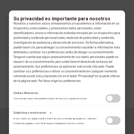
Su privacidad es importante para nosotros
Nosotros y nuestros socios almacenamos y/o accedemos a información en un
dispositivo, como cookies, y procesamos datos personales, como
identificadores únicos e información estándar enviada por un dispositivo para
publicidad y contenido personalizado, medición de publicidad y contenido,
investigación de audiencia y desarrollo de servicios. De forma alternativa,
puede hacer clic para denegar su consentimiento o acceder a información más
detallada y cambiar sus preferencias antes de otorgar su consentimiento.
Tenga en cuenta que algún procesamiento de sus datos personales puede no
requerir de su consentimiento, pero usted tiene el derecho de rechazar tal
procesamiento. Sus preferencias se aplicarán solo a este sitio web. Puede
cambiar sus preferencias o retirar su consentimiento en cualquier momento
volviendo a este sitio y haciendo clic en el botón "Privacidad" en la parte inferior
de la página web. Por favor, elige tus preferencias:
Cookies Necesarias
COLECCIÓN
Son esenciales para el funcionamiento básico del sitio y no se pueden desactivar.
Estadística o rendimiento
▼
Estas cookies nos ayudan a medir el tráfico del sitio y a entender qué productos o funciones
resultan más populares, con el fin de mejorar continuamente nuestros servicios.
ROBERTO COIN
Adobe Analytics