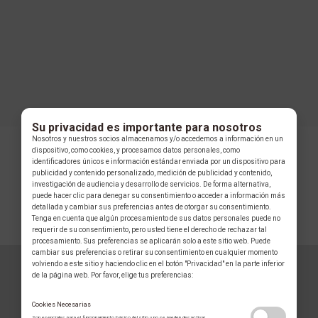
Su privacidad es importante para nosotros
Nosotros y nuestros socios almacenamos y/o accedemos a información en un
dispositivo, como cookies, y procesamos datos personales, como
identificadores únicos e información estándar enviada por un dispositivo para
publicidad y contenido personalizado, medición de publicidad y contenido,
investigación de audiencia y desarrollo de servicios. De forma alternativa,
puede hacer clic para denegar su consentimiento o acceder a información más
detallada y cambiar sus preferencias antes de otorgar su consentimiento.
Tenga en cuenta que algún procesamiento de sus datos personales puede no
COLECCIÓN
requerir de su consentimiento, pero usted tiene el derecho de rechazar tal
procesamiento. Sus preferencias se aplicarán solo a este sitio web. Puede
cambiar sus preferencias o retirar su consentimiento en cualquier momento
volviendo a este sitio y haciendo clic en el botón "Privacidad" en la parte inferior
de la página web. Por favor, elige tus preferencias:
Cookies Necesarias
Son esenciales para el funcionamiento básico del sitio y no se pueden desactivar.