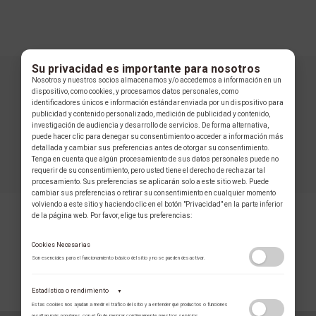
Su privacidad es importante para nosotros
Nosotros y nuestros socios almacenamos y/o accedemos a información en un
dispositivo, como cookies, y procesamos datos personales, como
identificadores únicos e información estándar enviada por un dispositivo para
publicidad y contenido personalizado, medición de publicidad y contenido,
investigación de audiencia y desarrollo de servicios. De forma alternativa,
puede hacer clic para denegar su consentimiento o acceder a información más
detallada y cambiar sus preferencias antes de otorgar su consentimiento.
Tenga en cuenta que algún procesamiento de sus datos personales puede no
requerir de su consentimiento, pero usted tiene el derecho de rechazar tal
procesamiento. Sus preferencias se aplicarán solo a este sitio web. Puede
cambiar sus preferencias o retirar su consentimiento en cualquier momento
volviendo a este sitio y haciendo clic en el botón "Privacidad" en la parte inferior
de la página web. Por favor, elige tus preferencias:
Cookies Necesarias
Son esenciales para el funcionamiento básico del sitio y no se pueden desactivar.
COLECCIÓN
Estadística o rendimiento
▼
Estas cookies nos ayudan a medir el tráfico del sitio y a entender qué productos o funciones
resultan más populares, con el fin de mejorar continuamente nuestros servicios.