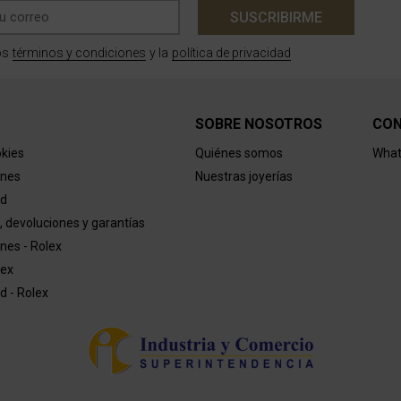
SUSCRIBIRME
términos y condiciones
política de privacidad
os
y la
SOBRE NOSOTROS
CO
okies
Quiénes somos
What
ones
Nuestras joyerías
ad
, devoluciones y garantías
nes - Rolex
lex
ad - Rolex