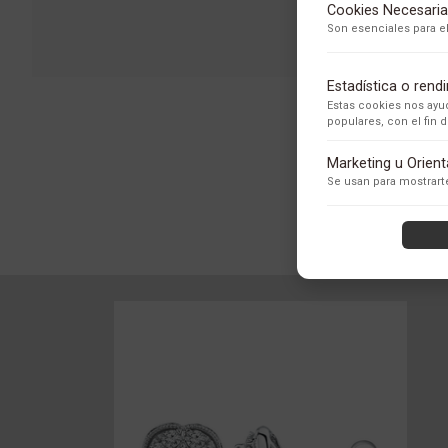
Cookies Necesaria
Son esenciales para el
Estadística o ren
Estas cookies nos ayud
populares, con el fin
Adobe Analytics
Marketing u Orien
Utilizamos Adobe Analytic
Se usan para mostrarte
los usuarios.
Política de Privacidad
ContentSquare
Proporciona análisis ava
con exclusión de datos se
Política de Privacidad