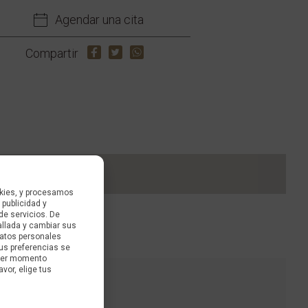
Agendar una cita
Compartir
kies, y procesamos
 publicidad y
de servicios. De
allada y cambiar sus
datos personales
us preferencias se
uier momento
avor, elige tus