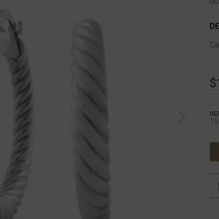
00
DE
Ca
$
RE
TS