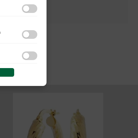
s
do y las interacciones de
 sesión (anonimizadas o