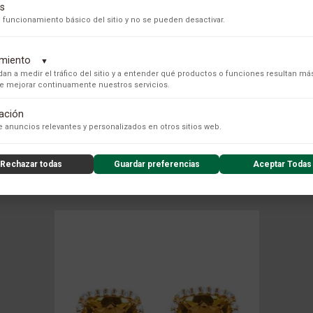
s
 funcionamiento básico del sitio y no se pueden desactivar.
dimiento
▼
an a medir el tráfico del sitio y a entender qué productos o funciones resultan má
 de mejorar continuamente nuestros servicios.
tación
s para recopilar datos de uso anónimos, lo que nos permite analizar el rendimiento de nuestro conteni
 anuncios relevantes y personalizados en otros sitios web.
COLECCIÓN
Rechazar todas
Guardar preferencias
Aceptar Todas
nzado de la experiencia del usuario (UX), incluyendo mapas de calor, análisis de zona, grabaciones de
nsibles) y análisis de formularios.