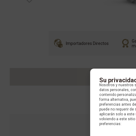
Ga
Importadores Directos
m
Su privacida
Nosotros y nuestros 
datos personales, com
contenido personaliza
forma alternativa, p
preferencias antes d
puede no requerir de 
aplicarán solo a este
volviendo a este sitio 
preferencias: