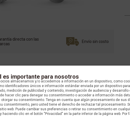
rantía directa con las
Envío sin costo
arcas
d es importante para nosotros
socios almacenamos y/o accedemos a información en un dispositivo, como coo
o identificadores únicos e información estándar enviada por un dispositivo para
do, medición de publicidad y contenido, investigación de audiencia y desarrollo 
uede hacer clic para denegar su consentimiento o acceder a información más det
e otorgar su consentimiento. Tenga en cuenta que algún procesamiento de sus 
su consentimiento, pero usted tiene el derecho de rechazar tal procesamiento. S
 sitio web. Puede cambiar sus preferencias o retirar su consentimiento en cualq
y haciendo clic en el botón "Privacidad" en la parte inferior de la página web. Por f