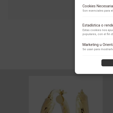
Cookies Necesaria
Son esenciales para el
Estadística o ren
Estas cookies nos ayud
populares, con el fin
Adobe Analytics
Marketing u Orien
Utilizamos Adobe Analytic
Se usan para mostrarte
los usuarios.
Política de Privacidad
ContentSquare
Proporciona análisis ava
con exclusión de datos se
Política de Privacidad