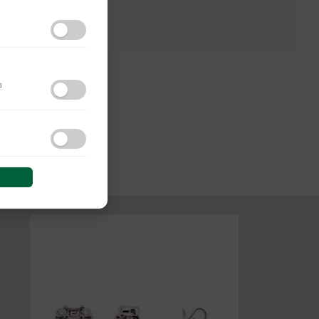
s
do y las interacciones de
 sesión (anonimizadas o