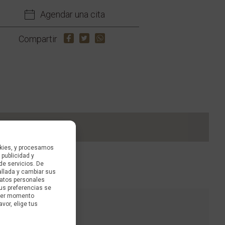
Agendar una cita
Compartir
kies, y procesamos
 publicidad y
de servicios. De
allada y cambiar sus
datos personales
us preferencias se
uier momento
avor, elige tus