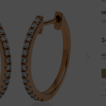
00
DE
OR
$
RE
TD