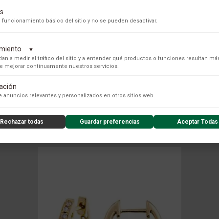
s
 funcionamiento básico del sitio y no se pueden desactivar.
dimiento
▼
an a medir el tráfico del sitio y a entender qué productos o funciones resultan má
 de mejorar continuamente nuestros servicios.
tación
s para recopilar datos de uso anónimos, lo que nos permite analizar el rendimiento de nuestro conteni
 anuncios relevantes y personalizados en otros sitios web.
COLECCIÓN
Rechazar todas
Guardar preferencias
Aceptar Todas
nzado de la experiencia del usuario (UX), incluyendo mapas de calor, análisis de zona, grabaciones de
nsibles) y análisis de formularios.