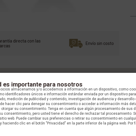
rantía directa con las
Envío sin costo
arcas
d es importante para nosotros
socios almacenamos y/o accedemos a información en un dispositivo, como coo
o identificadores únicos e información estándar enviada por un dispositivo para
do, medición de publicidad y contenido, investigación de audiencia y desarrollo 
uede hacer clic para denegar su consentimiento o acceder a información más det
e otorgar su consentimiento. Tenga en cuenta que algún procesamiento de sus 
su consentimiento, pero usted tiene el derecho de rechazar tal procesamiento. S
 sitio web. Puede cambiar sus preferencias o retirar su consentimiento en cualq
y haciendo clic en el botón "Privacidad" en la parte inferior de la página web. Por f