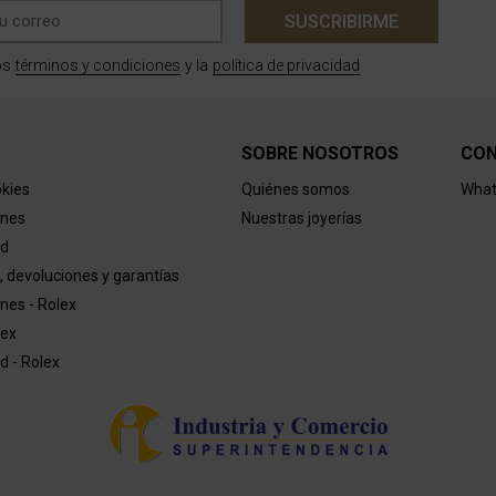
SUSCRIBIRME
términos y condiciones
política de privacidad
os
y la
SOBRE NOSOTROS
CO
okies
Quiénes somos
What
ones
Nuestras joyerías
ad
, devoluciones y garantías
nes - Rolex
lex
ad - Rolex