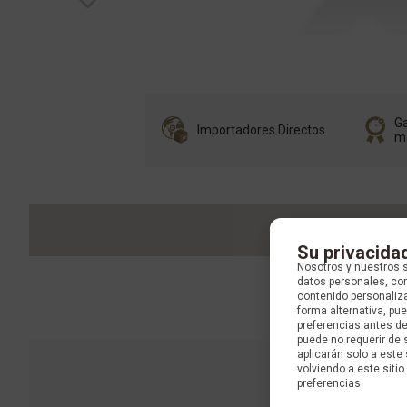
Ga
Importadores Directos
m
Su privacida
Nosotros y nuestros 
datos personales, com
contenido personaliza
forma alternativa, p
preferencias antes d
puede no requerir de 
aplicarán solo a este
volviendo a este sitio 
preferencias: