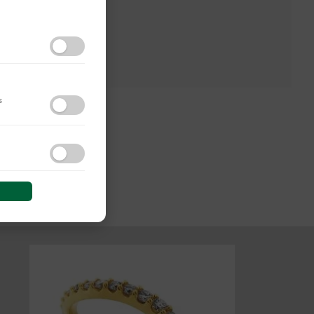
s
do y las interacciones de
 sesión (anonimizadas o