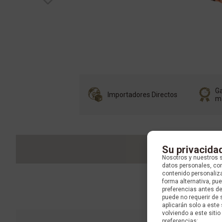
Ga
Importadores Directos
m
Su privacida
Nosotros y nuestros 
datos personales, com
contenido personaliza
forma alternativa, p
preferencias antes d
puede no requerir de 
aplicarán solo a este
volviendo a este sitio 
preferencias: