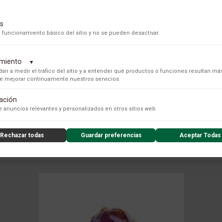
s
 funcionamiento básico del sitio y no se pueden desactivar.
dimiento
▼
an a medir el tráfico del sitio y a entender qué productos o funciones resultan má
 de mejorar continuamente nuestros servicios.
tación
s para recopilar datos de uso anónimos, lo que nos permite analizar el rendimiento de nuestro conteni
 anuncios relevantes y personalizados en otros sitios web.
COLECCIÓN
Rechazar todas
Guardar preferencias
Aceptar Todas
nzado de la experiencia del usuario (UX), incluyendo mapas de calor, análisis de zona, grabaciones de
nsibles) y análisis de formularios.