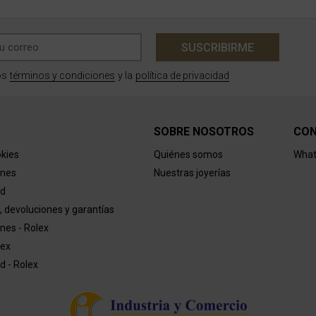
SUSCRIBIRME
términos y condiciones
política de privacidad
os
y la
SOBRE NOSOTROS
CO
okies
Quiénes somos
What
ones
Nuestras joyerías
ad
, devoluciones y garantías
nes - Rolex
lex
ad - Rolex