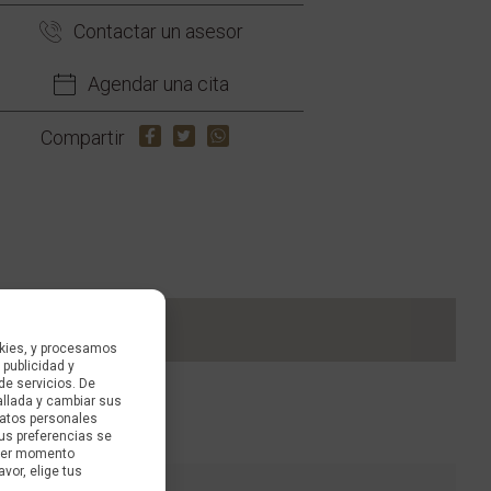
Contactar un asesor
Agendar una cita
Compartir
kies, y procesamos
 publicidad y
de servicios. De
allada y cambiar sus
datos personales
us preferencias se
uier momento
avor, elige tus