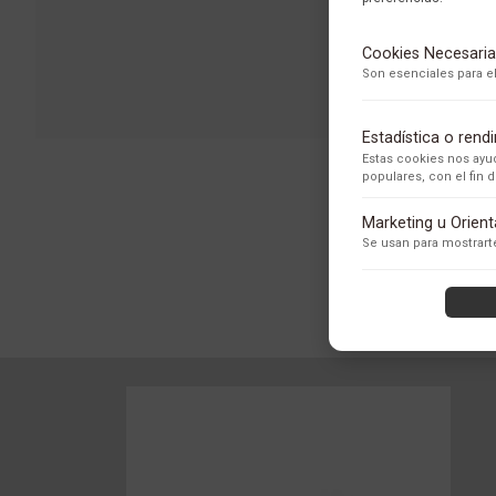
Cookies Necesaria
Son esenciales para el
Estadística o ren
Estas cookies nos ayud
populares, con el fin
Adobe Analytics
Marketing u Orien
Utilizamos Adobe Analytic
Se usan para mostrarte
los usuarios.
Política de Privacidad
ContentSquare
Proporciona análisis ava
con exclusión de datos se
Política de Privacidad