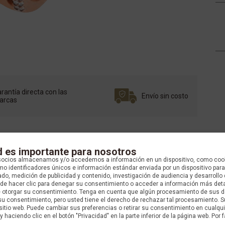
rantía directa con las
Envío sin costo
arcas
d es importante para nosotros
socios almacenamos y/o accedemos a información en un dispositivo, como coo
o identificadores únicos e información estándar enviada por un dispositivo para
do, medición de publicidad y contenido, investigación de audiencia y desarrollo 
uede hacer clic para denegar su consentimiento o acceder a información más det
e otorgar su consentimiento. Tenga en cuenta que algún procesamiento de sus 
su consentimiento, pero usted tiene el derecho de rechazar tal procesamiento. S
 sitio web. Puede cambiar sus preferencias o retirar su consentimiento en cualq
y haciendo clic en el botón "Privacidad" en la parte inferior de la página web. Por f