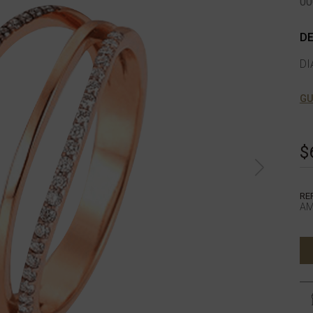
00
DE
DI
GU
$
RE
AM