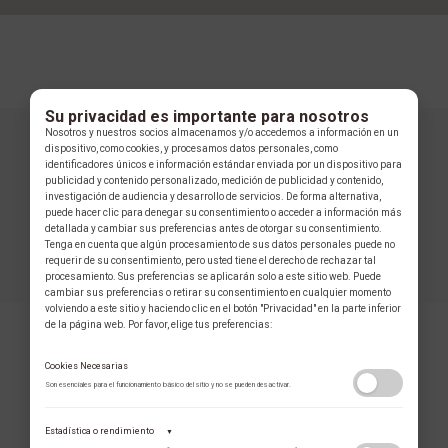
Su privacidad es importante para nosotros
Nosotros y nuestros socios almacenamos y/o accedemos a información en un
dispositivo, como cookies, y procesamos datos personales, como
identificadores únicos e información estándar enviada por un dispositivo para
publicidad y contenido personalizado, medición de publicidad y contenido,
investigación de audiencia y desarrollo de servicios. De forma alternativa,
puede hacer clic para denegar su consentimiento o acceder a información más
detallada y cambiar sus preferencias antes de otorgar su consentimiento.
Tenga en cuenta que algún procesamiento de sus datos personales puede no
requerir de su consentimiento, pero usted tiene el derecho de rechazar tal
procesamiento. Sus preferencias se aplicarán solo a este sitio web. Puede
cambiar sus preferencias o retirar su consentimiento en cualquier momento
volviendo a este sitio y haciendo clic en el botón "Privacidad" en la parte inferior
de la página web. Por favor, elige tus preferencias:
Cookies Necesarias
Son esenciales para el funcionamiento básico del sitio y no se pueden desactivar.
Estadística o rendimiento
▼
COLECCIÓN