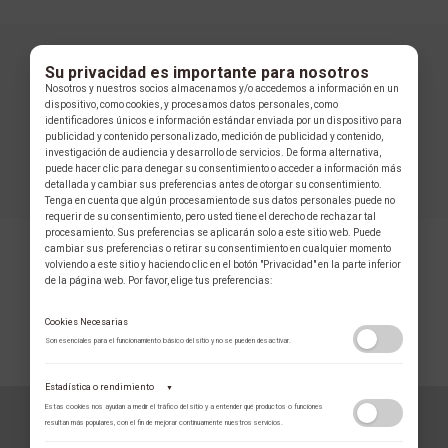
Su privacidad es importante para nosotros
Nosotros y nuestros socios almacenamos y/o accedemos a información en un
dispositivo, como cookies, y procesamos datos personales, como
identificadores únicos e información estándar enviada por un dispositivo para
publicidad y contenido personalizado, medición de publicidad y contenido,
investigación de audiencia y desarrollo de servicios. De forma alternativa,
puede hacer clic para denegar su consentimiento o acceder a información más
detallada y cambiar sus preferencias antes de otorgar su consentimiento.
Tenga en cuenta que algún procesamiento de sus datos personales puede no
requerir de su consentimiento, pero usted tiene el derecho de rechazar tal
procesamiento. Sus preferencias se aplicarán solo a este sitio web. Puede
cambiar sus preferencias o retirar su consentimiento en cualquier momento
volviendo a este sitio y haciendo clic en el botón "Privacidad" en la parte inferior
de la página web. Por favor, elige tus preferencias:
Cookies Necesarias
Son esenciales para el funcionamiento básico del sitio y no se pueden desactivar.
COLECCIÓN
Estadística o rendimiento
▼
Estas cookies nos ayudan a medir el tráfico del sitio y a entender qué productos o funciones
resultan más populares, con el fin de mejorar continuamente nuestros servicios.