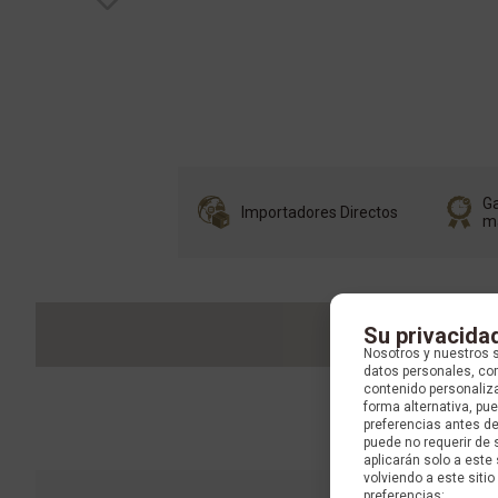
Ga
Importadores Directos
m
Su privacida
Nosotros y nuestros 
datos personales, com
contenido personaliza
forma alternativa, p
preferencias antes d
puede no requerir de 
aplicarán solo a este
volviendo a este sitio 
preferencias: