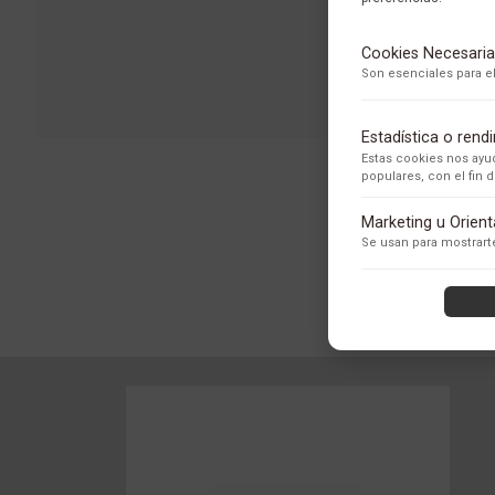
Cookies Necesaria
Son esenciales para el
Estadística o ren
Estas cookies nos ayud
populares, con el fin
Adobe Analytics
Marketing u Orien
Utilizamos Adobe Analytic
Se usan para mostrarte
los usuarios.
Política de Privacidad
ContentSquare
Proporciona análisis ava
con exclusión de datos se
Política de Privacidad