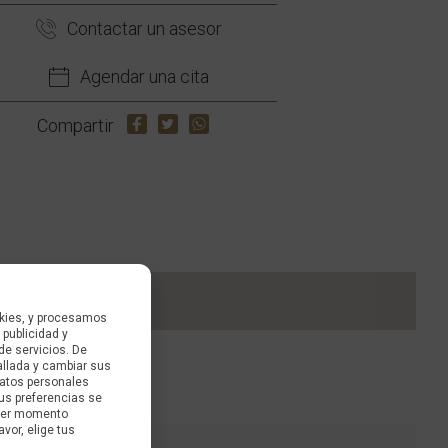
Contactar un asesor
Agendar una cita
Compartir
kies, y procesamos
 publicidad y
de servicios. De
allada y cambiar sus
datos personales
us preferencias se
uier momento
avor, elige tus