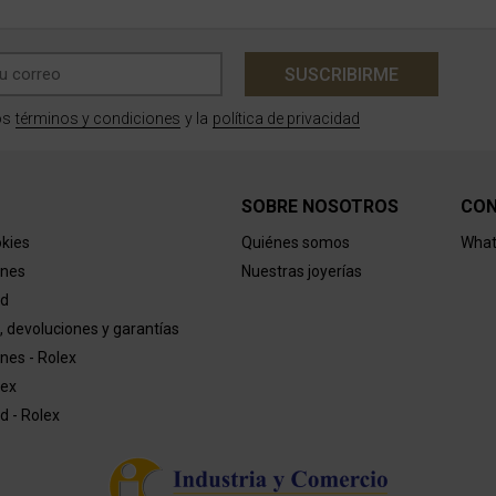
SUSCRIBIRME
términos y condiciones
política de privacidad
os
y la
SOBRE NOSOTROS
CO
okies
Quiénes somos
What
ones
Nuestras joyerías
ad
, devoluciones y garantías
nes - Rolex
lex
ad - Rolex