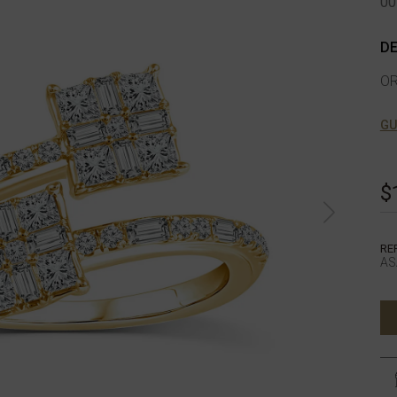
00
DE
OR
GU
$
RE
AS