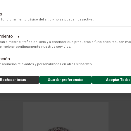
s
 funcionamiento básico del sitio y no se pueden desactivar.
dimiento
▼
an a medir el tráfico del sitio y a entender qué productos o funciones resultan má
 de mejorar continuamente nuestros servicios.
tación
s para recopilar datos de uso anónimos, lo que nos permite analizar el rendimiento de nuestro conteni
 anuncios relevantes y personalizados en otros sitios web.
COLECCIÓN
Rechazar todas
Guardar preferencias
Aceptar Todas
nzado de la experiencia del usuario (UX), incluyendo mapas de calor, análisis de zona, grabaciones de
nsibles) y análisis de formularios.