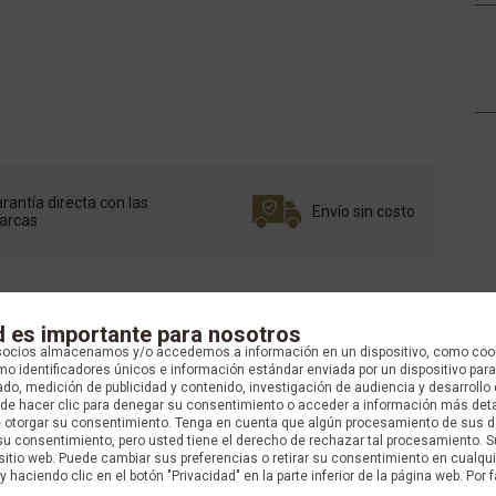
rantía directa con las
Envío sin costo
arcas
d es importante para nosotros
socios almacenamos y/o accedemos a información en un dispositivo, como coo
o identificadores únicos e información estándar enviada por un dispositivo para
do, medición de publicidad y contenido, investigación de audiencia y desarrollo 
uede hacer clic para denegar su consentimiento o acceder a información más det
e otorgar su consentimiento. Tenga en cuenta que algún procesamiento de sus 
su consentimiento, pero usted tiene el derecho de rechazar tal procesamiento. S
 sitio web. Puede cambiar sus preferencias o retirar su consentimiento en cualq
y haciendo clic en el botón "Privacidad" en la parte inferior de la página web. Por f