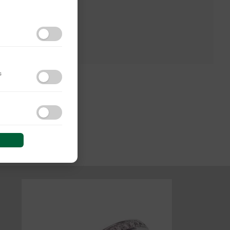
s
do y las interacciones de
 sesión (anonimizadas o