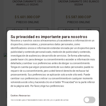
CADENA DIAMANTE ORO
CADENA DIAMANTE ORO BLANCO
AMARILLO 002545
002544
$ 5.601.000 COP
$ 5.587.000 COP
PRECIO ONLINE
PRECIO ONLINE
AÑADIR
VER
AÑADIR
VER
Su privacidad es importante para nosotros
Nosotros y nuestros socios almacenamos y/o accedemos a información en un
dispositivo, como cookies, y procesamos datos personales, como
identificadores únicos e información estándar enviada por un dispositivo para
publicidad y contenido personalizado, medición de publicidad y contenido,
investigación de audiencia y desarrollo de servicios. De forma alternativa,
puede hacer clic para denegar su consentimiento o acceder a información más
GLAUSER
GLAUSER
detallada y cambiar sus preferencias antes de otorgar su consentimiento.
CADENA DIAMANTE ORO
CADENA DIAMANTE ORO BLANCO
Tenga en cuenta que algún procesamiento de sus datos personales puede no
AMARILLO 002543
002542
requerir de su consentimiento, pero usted tiene el derecho de rechazar tal
procesamiento. Sus preferencias se aplicarán solo a este sitio web. Puede
cambiar sus preferencias o retirar su consentimiento en cualquier momento
$ 5.641.000 COP
$ 5.990.000 COP
volviendo a este sitio y haciendo clic en el botón "Privacidad" en la parte inferior
de la página web. Por favor, elige tus preferencias:
PRECIO ONLINE
PRECIO ONLINE
AÑADIR
VER
AÑADIR
VER
Cookies Necesarias
Son esenciales para el funcionamiento básico del sitio y no se pueden desactivar.