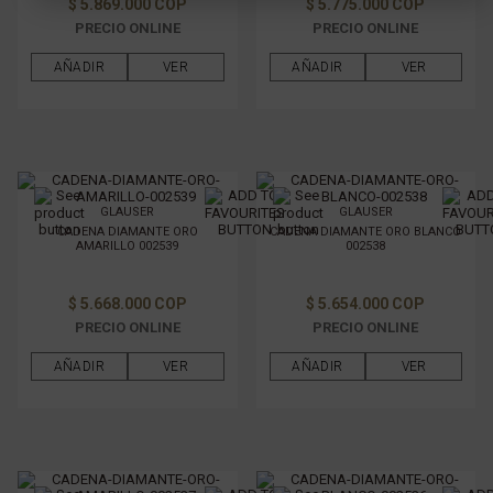
Política de Privacidad
$ 5.869.000 COP
$ 5.775.000 COP
PRECIO ONLINE
PRECIO ONLINE
AÑADIR
VER
AÑADIR
VER
GLAUSER
GLAUSER
CADENA DIAMANTE ORO
CADENA DIAMANTE ORO BLANCO
AMARILLO 002539
002538
$ 5.668.000 COP
$ 5.654.000 COP
PRECIO ONLINE
PRECIO ONLINE
AÑADIR
VER
AÑADIR
VER