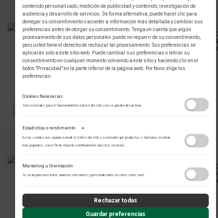
contenido personalizado, medición de publicidad y contenido, investigación de
audiencia y desarrollo de servicios. De forma alternativa, puede hacer clic para
denegar su consentimiento o acceder a información más detallada y cambiar sus
preferencias antes de otorgar su consentimiento. Tenga en cuenta que algún
procesamiento de sus datos personales puede no requerir de su consentimiento,
GLAUSER
GLAUSER
pero usted tiene el derecho de rechazar tal procesamiento. Sus preferencias se
CADENA DIAMANTE ORO
CADENA DIAMANTE ORO BLANCO
aplicarán solo a este sitio web. Puede cambiar sus preferencias o retirar su
AMARILLO 002541
002540
consentimiento en cualquier momento volviendo a este sitio y haciendo clic en el
botón "Privacidad" en la parte inferior de la página web. Por favor, elige tus
preferencias:
$ 5.869.000 COP
$ 5.775.000 COP
PRECIO ONLINE
PRECIO ONLINE
Cookies Necesarias
Son esenciales para el funcionamiento básico del sitio y no se pueden desactivar.
AÑADIR
VER
AÑADIR
VER
Estadística o rendimiento
▼
Estas cookies nos ayudan a medir el tráfico del sitio y a entender qué productos o funciones resultan
más populares, con el fin de mejorar continuamente nuestros servicios.
Adobe Analytics
Marketing u Orientación
Utilizamos Adobe Analytics para recopilar datos de uso anónimos, lo que nos
GLAUSER
GLAUSER
Se usan para mostrarte anuncios relevantes y personalizados en otros sitios web.
permite analizar el rendimiento de nuestro contenido y las interacciones de los
CADENA DIAMANTE ORO
CADENA DIAMANTE ORO BLANCO
usuarios.
AMARILLO 002539
002538
Política de Privacidad
Rechazar todas
ContentSquare
$ 5.668.000 COP
$ 5.654.000 COP
Guardar preferencias