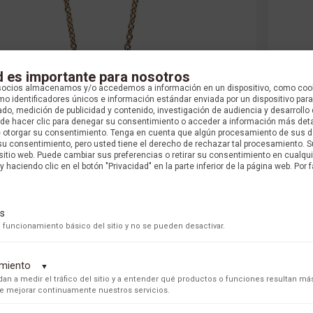
d es importante para nosotros
socios almacenamos y/o accedemos a información en un dispositivo, como coo
o identificadores únicos e información estándar enviada por un dispositivo para
do, medición de publicidad y contenido, investigación de audiencia y desarrollo 
uede hacer clic para denegar su consentimiento o acceder a información más det
e otorgar su consentimiento. Tenga en cuenta que algún procesamiento de sus 
su consentimiento, pero usted tiene el derecho de rechazar tal procesamiento. S
 sitio web. Puede cambiar sus preferencias o retirar su consentimiento en cualq
GLAUSER
y haciendo clic en el botón "Privacidad" en la parte inferior de la página web. Por f
CADENA DIAMANTE ORO ROSA 001334
s
$ 6.615.000 COP
 funcionamiento básico del sitio y no se pueden desactivar.
PRECIO ONLINE
dimiento
▼
an a medir el tráfico del sitio y a entender qué productos o funciones resultan má
 de mejorar continuamente nuestros servicios.