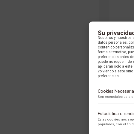
Su privacida
Nosotros y nuestros 
datos personales, com
contenido personaliza
forma alternativa, p
preferencias antes d
puede no requerir de 
aplicarán solo a este
volviendo a este sitio 
preferencias:
Cookies Necesaria
Son esenciales para el
Estadística o ren
Estas cookies nos ayud
populares, con el fin