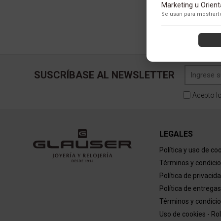
Adobe Analytics
Marketing u Orien
Utilizamos Adobe Analytic
Se usan para mostrarte
los usuarios.
Política de Privacidad
ContentSquare
Proporciona análisis ava
con exclusión de datos se
Política de Privacidad
SUSCRÍBASE AL NEWSLETTER
Acepto l
LEGALES
Política y uso de co
Términos y condici
Política de privacid
Política de entregas
Términos y condicio
Uso de cookies - Ro