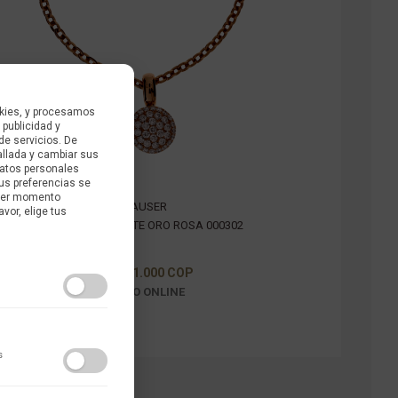
kies, y procesamos
 publicidad y
de servicios. De
allada y cambiar sus
datos personales
us preferencias se
uier momento
GLAUSER
avor, elige tus
CADENA DIAMANTE ORO ROSA 000302
$ 14.131.000 COP
PRECIO ONLINE
s