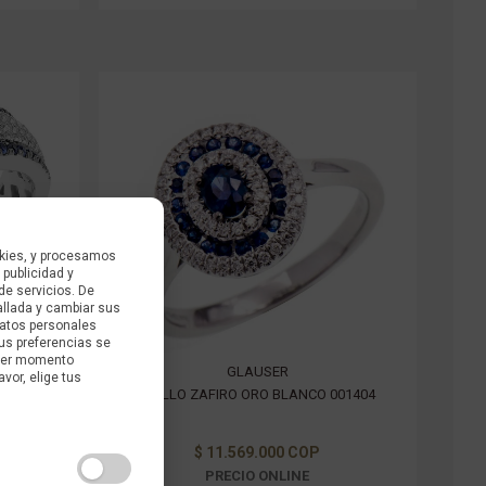
kies, y procesamos
 publicidad y
de servicios. De
allada y cambiar sus
datos personales
us preferencias se
uier momento
GLAUSER
avor, elige tus
002360
ANILLO ZAFIRO ORO BLANCO 001404
$ 11.569.000 COP
PRECIO ONLINE