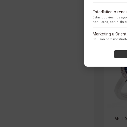
Estadística o ren
Estas cookies nos ayud
populares, con el fin
Adobe Analytics
Marketing u Orien
Utilizamos Adobe Analytic
Se usan para mostrarte
los usuarios.
Política de Privacidad
ContentSquare
Proporciona análisis ava
con exclusión de datos se
Política de Privacidad
ANILLO