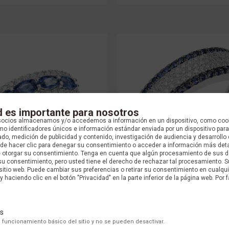
d es importante para nosotros
socios almacenamos y/o accedemos a información en un dispositivo, como coo
o identificadores únicos e información estándar enviada por un dispositivo para
do, medición de publicidad y contenido, investigación de audiencia y desarrollo 
uede hacer clic para denegar su consentimiento o acceder a información más det
e otorgar su consentimiento. Tenga en cuenta que algún procesamiento de sus 
su consentimiento, pero usted tiene el derecho de rechazar tal procesamiento. S
 sitio web. Puede cambiar sus preferencias o retirar su consentimiento en cualq
GLAUSER
GLAUSER
y haciendo clic en el botón "Privacidad" en la parte inferior de la página web. Por f
 ZAFIRO ORO BLANCO 002477
ANILLO ZAFIRO ORO BLANCO 
s
$ 16.487.000 COP
$ 10.902.000 COP
 funcionamiento básico del sitio y no se pueden desactivar.
PRECIO ONLINE
PRECIO ONLINE