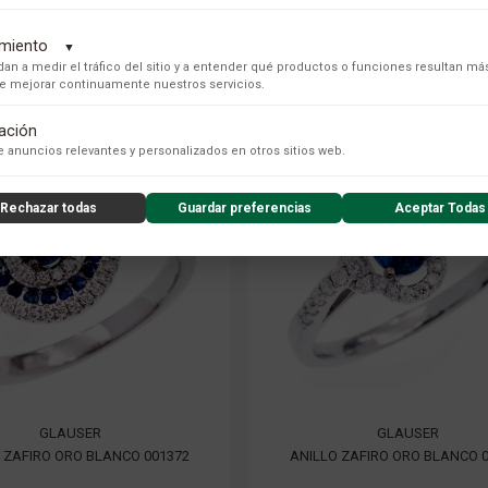
dimiento
▼
an a medir el tráfico del sitio y a entender qué productos o funciones resultan má
 de mejorar continuamente nuestros servicios.
tación
s para recopilar datos de uso anónimos, lo que nos permite analizar el rendimiento de nuestro conteni
 anuncios relevantes y personalizados en otros sitios web.
Rechazar todas
Guardar preferencias
Aceptar Todas
nzado de la experiencia del usuario (UX), incluyendo mapas de calor, análisis de zona, grabaciones de
nsibles) y análisis de formularios.
GLAUSER
GLAUSER
 ZAFIRO ORO BLANCO 001372
ANILLO ZAFIRO ORO BLANCO 