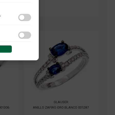
s
do y las interacciones de
 sesión (anonimizadas o
GLAUSER
001306
ANILLO ZAFIRO ORO BLANCO 001287