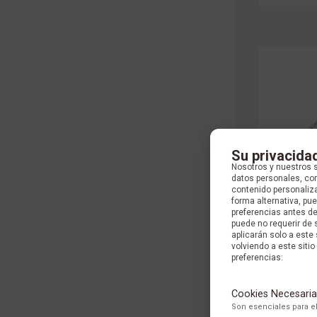
Su privacida
Nosotros y nuestros 
datos personales, com
contenido personaliza
forma alternativa, p
preferencias antes d
puede no requerir de 
aplicarán solo a este
volviendo a este sitio 
ANILLO
preferencias:
Cookies Necesaria
Son esenciales para el