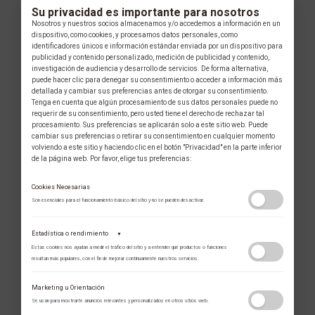
Su privacidad es importante para nosotros
Nosotros y nuestros socios almacenamos y/o accedemos a información en un
dispositivo, como cookies, y procesamos datos personales, como
identificadores únicos e información estándar enviada por un dispositivo para
publicidad y contenido personalizado, medición de publicidad y contenido,
investigación de audiencia y desarrollo de servicios. De forma alternativa,
puede hacer clic para denegar su consentimiento o acceder a información más
detallada y cambiar sus preferencias antes de otorgar su consentimiento.
Tenga en cuenta que algún procesamiento de sus datos personales puede no
requerir de su consentimiento, pero usted tiene el derecho de rechazar tal
procesamiento. Sus preferencias se aplicarán solo a este sitio web. Puede
cambiar sus preferencias o retirar su consentimiento en cualquier momento
volviendo a este sitio y haciendo clic en el botón "Privacidad" en la parte inferior
de la página web. Por favor, elige tus preferencias:
Cookies Necesarias
Son esenciales para el funcionamiento básico del sitio y no se pueden desactivar.
Estadística o rendimiento
▼
Estas cookies nos ayudan a medir el tráfico del sitio y a entender qué productos o funciones
resultan más populares, con el fin de mejorar continuamente nuestros servicios.
Adobe Analytics
Marketing u Orientación
Utilizamos Adobe Analytics para recopilar datos de uso anónimos, lo que nos
Se usan para mostrarte anuncios relevantes y personalizados en otros sitios web.
permite analizar el rendimiento de nuestro contenido y las interacciones de