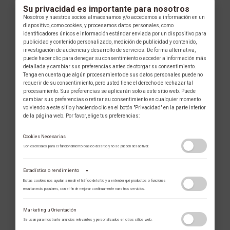
Su privacidad es importante para nosotros
Nosotros y nuestros socios almacenamos y/o accedemos a información en un
dispositivo, como cookies, y procesamos datos personales, como
identificadores únicos e información estándar enviada por un dispositivo para
publicidad y contenido personalizado, medición de publicidad y contenido,
investigación de audiencia y desarrollo de servicios. De forma alternativa,
puede hacer clic para denegar su consentimiento o acceder a información más
detallada y cambiar sus preferencias antes de otorgar su consentimiento.
Tenga en cuenta que algún procesamiento de sus datos personales puede no
requerir de su consentimiento, pero usted tiene el derecho de rechazar tal
procesamiento. Sus preferencias se aplicarán solo a este sitio web. Puede
cambiar sus preferencias o retirar su consentimiento en cualquier momento
volviendo a este sitio y haciendo clic en el botón "Privacidad" en la parte inferior
de la página web. Por favor, elige tus preferencias:
Cookies Necesarias
Son esenciales para el funcionamiento básico del sitio y no se pueden desactivar.
Estadística o rendimiento
▼
Estas cookies nos ayudan a medir el tráfico del sitio y a entender qué productos o funciones
resultan más populares, con el fin de mejorar continuamente nuestros servicios.
Adobe Analytics
Marketing u Orientación
Utilizamos Adobe Analytics para recopilar datos de uso anónimos, lo que nos
Se usan para mostrarte anuncios relevantes y personalizados en otros sitios web.
permite analizar el rendimiento de nuestro contenido y las interacciones de