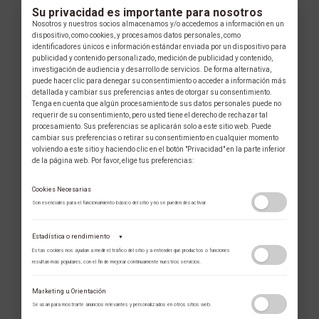
Su privacidad es importante para nosotros
Nosotros y nuestros socios almacenamos y/o accedemos a información en un
dispositivo, como cookies, y procesamos datos personales, como
identificadores únicos e información estándar enviada por un dispositivo para
publicidad y contenido personalizado, medición de publicidad y contenido,
investigación de audiencia y desarrollo de servicios. De forma alternativa,
puede hacer clic para denegar su consentimiento o acceder a información más
detallada y cambiar sus preferencias antes de otorgar su consentimiento.
Tenga en cuenta que algún procesamiento de sus datos personales puede no
requerir de su consentimiento, pero usted tiene el derecho de rechazar tal
procesamiento. Sus preferencias se aplicarán solo a este sitio web. Puede
cambiar sus preferencias o retirar su consentimiento en cualquier momento
volviendo a este sitio y haciendo clic en el botón "Privacidad" en la parte inferior
de la página web. Por favor, elige tus preferencias:
Cookies Necesarias
Son esenciales para el funcionamiento básico del sitio y no se pueden desactivar.
Estadística o rendimiento
▼
Estas cookies nos ayudan a medir el tráfico del sitio y a entender qué productos o funciones
resultan más populares, con el fin de mejorar continuamente nuestros servicios.
Adobe Analytics
Marketing u Orientación
Utilizamos Adobe Analytics para recopilar datos de uso anónimos, lo que nos
Se usan para mostrarte anuncios relevantes y personalizados en otros sitios web.
permite analizar el rendimiento de nuestro contenido y las interacciones de